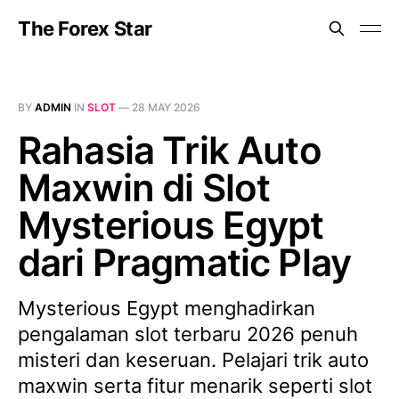
The Forex Star
BY
ADMIN
IN
SLOT
—
28 MAY 2026
Rahasia Trik Auto
Maxwin di Slot
Mysterious Egypt
dari Pragmatic Play
Mysterious Egypt menghadirkan
pengalaman slot terbaru 2026 penuh
misteri dan keseruan. Pelajari trik auto
maxwin serta fitur menarik seperti slot