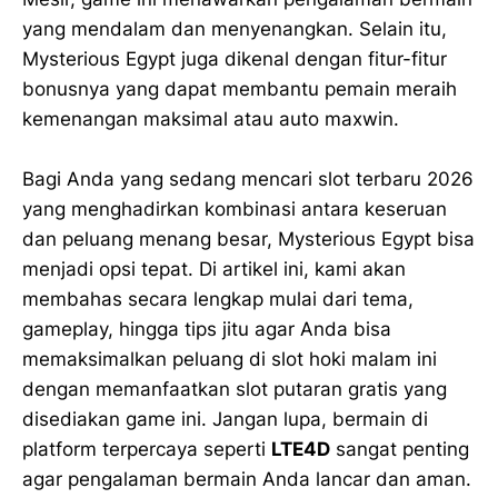
yang mendalam dan menyenangkan. Selain itu,
Mysterious Egypt juga dikenal dengan fitur-fitur
bonusnya yang dapat membantu pemain meraih
kemenangan maksimal atau auto maxwin.
Bagi Anda yang sedang mencari slot terbaru 2026
yang menghadirkan kombinasi antara keseruan
dan peluang menang besar, Mysterious Egypt bisa
menjadi opsi tepat. Di artikel ini, kami akan
membahas secara lengkap mulai dari tema,
gameplay, hingga tips jitu agar Anda bisa
memaksimalkan peluang di slot hoki malam ini
dengan memanfaatkan slot putaran gratis yang
disediakan game ini. Jangan lupa, bermain di
platform terpercaya seperti
LTE4D
sangat penting
agar pengalaman bermain Anda lancar dan aman.