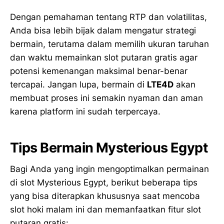
Dengan pemahaman tentang RTP dan volatilitas,
Anda bisa lebih bijak dalam mengatur strategi
bermain, terutama dalam memilih ukuran taruhan
dan waktu memainkan slot putaran gratis agar
potensi kemenangan maksimal benar-benar
tercapai. Jangan lupa, bermain di
LTE4D
akan
membuat proses ini semakin nyaman dan aman
karena platform ini sudah terpercaya.
Tips Bermain Mysterious Egypt
Bagi Anda yang ingin mengoptimalkan permainan
di slot Mysterious Egypt, berikut beberapa tips
yang bisa diterapkan khususnya saat mencoba
slot hoki malam ini dan memanfaatkan fitur slot
putaran gratis: