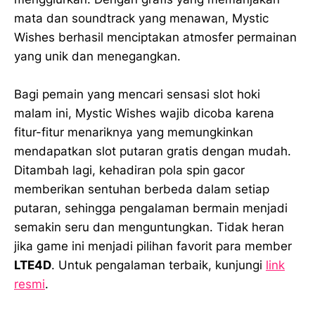
mata dan soundtrack yang menawan, Mystic
Wishes berhasil menciptakan atmosfer permainan
yang unik dan menegangkan.
Bagi pemain yang mencari sensasi slot hoki
malam ini, Mystic Wishes wajib dicoba karena
fitur-fitur menariknya yang memungkinkan
mendapatkan slot putaran gratis dengan mudah.
Ditambah lagi, kehadiran pola spin gacor
memberikan sentuhan berbeda dalam setiap
putaran, sehingga pengalaman bermain menjadi
semakin seru dan menguntungkan. Tidak heran
jika game ini menjadi pilihan favorit para member
LTE4D
. Untuk pengalaman terbaik, kunjungi
link
resmi
.