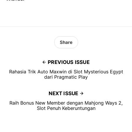
Share
PREVIOUS ISSUE
Rahasia Trik Auto Maxwin di Slot Mysterious Egypt
dari Pragmatic Play
NEXT ISSUE
Raih Bonus New Member dengan Mahjong Ways 2,
Slot Penuh Keberuntungan