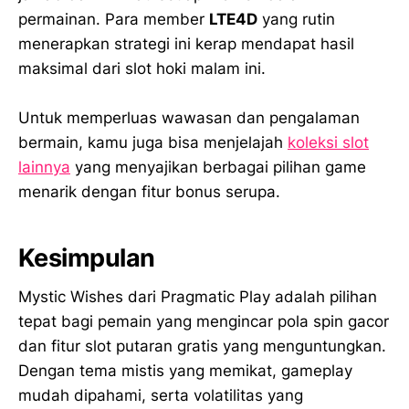
permainan. Para member
LTE4D
yang rutin
menerapkan strategi ini kerap mendapat hasil
maksimal dari slot hoki malam ini.
Untuk memperluas wawasan dan pengalaman
bermain, kamu juga bisa menjelajah
koleksi slot
lainnya
yang menyajikan berbagai pilihan game
menarik dengan fitur bonus serupa.
Kesimpulan
Mystic Wishes dari Pragmatic Play adalah pilihan
tepat bagi pemain yang mengincar pola spin gacor
dan fitur slot putaran gratis yang menguntungkan.
Dengan tema mistis yang memikat, gameplay
mudah dipahami, serta volatilitas yang