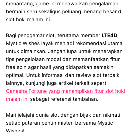
menantang, game ini menawarkan pengalaman
bermain seru sekaligus peluang menang besar di
slot hoki malam ini.
Bagi penggemar slot, terutama member
LTE4D
,
Mystic Wishes layak menjadi rekomendasi utama
untuk dimainkan. Jangan lupa untuk menerapkan
tips pengelolaan modal dan memanfaatkan fitur
free spin agar hasil yang didapatkan semakin
optimal. Untuk informasi dan review slot terbaik
lainnya, kunjungi juga artikel terkait seperti
Ganesha Fortune yang menampilkan fitur slot hoki
malam ini
sebagai referensi tambahan.
Mari jelajahi dunia slot dengan bijak dan nikmati
setiap putaran penuh misteri bersama Mystic
Wishes!