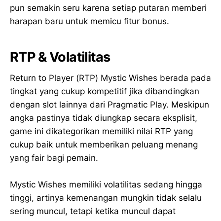
pun semakin seru karena setiap putaran memberi
harapan baru untuk memicu fitur bonus.
RTP & Volatilitas
Return to Player (RTP) Mystic Wishes berada pada
tingkat yang cukup kompetitif jika dibandingkan
dengan slot lainnya dari Pragmatic Play. Meskipun
angka pastinya tidak diungkap secara eksplisit,
game ini dikategorikan memiliki nilai RTP yang
cukup baik untuk memberikan peluang menang
yang fair bagi pemain.
Mystic Wishes memiliki volatilitas sedang hingga
tinggi, artinya kemenangan mungkin tidak selalu
sering muncul, tetapi ketika muncul dapat