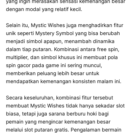
yang ingin merasakan sensasi kemenangan besar
dengan modal yang relatif kecil.
Selain itu, Mystic Wishes juga menghadirkan fitur
unik seperti Mystery Symbol yang bisa berubah
menjadi simbol apapun, menambah dinamika
dalam tiap putaran. Kombinasi antara free spin,
multiplier, dan simbol khusus ini membuat pola
spin gacor pada game ini sering muncul,
memberikan peluang lebih besar untuk
mendapatkan kemenangan konsisten malam ini.
Secara keseluruhan, kombinasi fitur tersebut
membuat Mystic Wishes tidak hanya sekadar slot
biasa, tetapi juga sarana berburu hoki bagi
pemain yang mengincar kemenangan besar
melalui slot putaran gratis. Pengalaman bermain