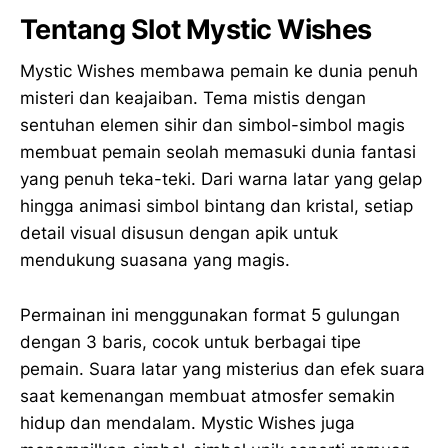
Tentang Slot Mystic Wishes
Mystic Wishes membawa pemain ke dunia penuh
misteri dan keajaiban. Tema mistis dengan
sentuhan elemen sihir dan simbol-simbol magis
membuat pemain seolah memasuki dunia fantasi
yang penuh teka-teki. Dari warna latar yang gelap
hingga animasi simbol bintang dan kristal, setiap
detail visual disusun dengan apik untuk
mendukung suasana yang magis.
Permainan ini menggunakan format 5 gulungan
dengan 3 baris, cocok untuk berbagai tipe
pemain. Suara latar yang misterius dan efek suara
saat kemenangan membuat atmosfer semakin
hidup dan mendalam. Mystic Wishes juga