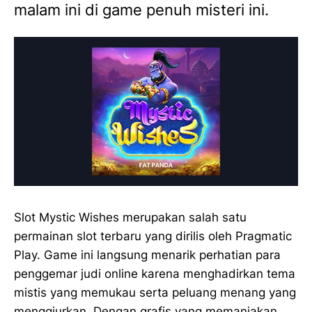
malam ini di game penuh misteri ini.
Slot Mystic Wishes merupakan salah satu
permainan slot terbaru yang dirilis oleh Pragmatic
Play. Game ini langsung menarik perhatian para
penggemar judi online karena menghadirkan tema
mistis yang memukau serta peluang menang yang
menggiurkan. Dengan grafis yang memanjakan