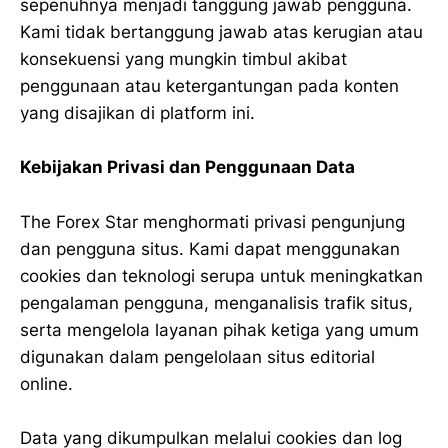
sepenuhnya menjadi tanggung jawab pengguna.
Kami tidak bertanggung jawab atas kerugian atau
konsekuensi yang mungkin timbul akibat
penggunaan atau ketergantungan pada konten
yang disajikan di platform ini.
Kebijakan Privasi dan Penggunaan Data
The Forex Star menghormati privasi pengunjung
dan pengguna situs. Kami dapat menggunakan
cookies dan teknologi serupa untuk meningkatkan
pengalaman pengguna, menganalisis trafik situs,
serta mengelola layanan pihak ketiga yang umum
digunakan dalam pengelolaan situs editorial
online.
Data yang dikumpulkan melalui cookies dan log