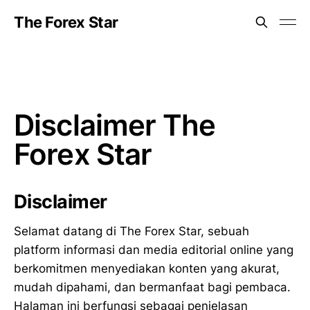
The Forex Star
Disclaimer The
Forex Star
Disclaimer
Selamat datang di The Forex Star, sebuah
platform informasi dan media editorial online yang
berkomitmen menyediakan konten yang akurat,
mudah dipahami, dan bermanfaat bagi pembaca.
Halaman ini berfungsi sebagai penjelasan