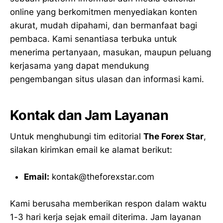
online yang berkomitmen menyediakan konten
akurat, mudah dipahami, dan bermanfaat bagi
pembaca. Kami senantiasa terbuka untuk
menerima pertanyaan, masukan, maupun peluang
kerjasama yang dapat mendukung
pengembangan situs ulasan dan informasi kami.
Kontak dan Jam Layanan
Untuk menghubungi tim editorial
The Forex Star
,
silakan kirimkan email ke alamat berikut:
Email:
kontak@theforexstar.com
Kami berusaha memberikan respon dalam waktu
1-3 hari kerja sejak email diterima. Jam layanan