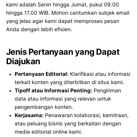
kami adalah Senin hingga Jumat, pukul 09.00
hingga 17.00 WIB. Mohon cantumkan subjek email
yang jelas agar kami dapat memproses pesan
Anda dengan lebih efisien.
Jenis Pertanyaan yang Dapat
Diajukan
Pertanyaan Editorial:
Klarifikasi atau informasi
terkait konten yang diterbitkan di situs kami.
Tipoff atau Informasi Penting:
Pengiriman
data atau informasi yang relevan untuk
pengembangan konten.
Kerjasama:
Penawaran kolaborasi, kemitraan,
atau peluang bisnis yang berkaitan dengan
media editorial online kami.