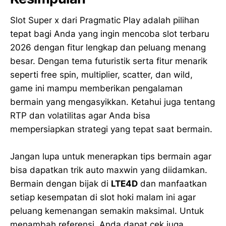
Slot Super x dari Pragmatic Play adalah pilihan
tepat bagi Anda yang ingin mencoba slot terbaru
2026 dengan fitur lengkap dan peluang menang
besar. Dengan tema futuristik serta fitur menarik
seperti free spin, multiplier, scatter, dan wild,
game ini mampu memberikan pengalaman
bermain yang mengasyikkan. Ketahui juga tentang
RTP dan volatilitas agar Anda bisa
mempersiapkan strategi yang tepat saat bermain.
Jangan lupa untuk menerapkan tips bermain agar
bisa dapatkan trik auto maxwin yang diidamkan.
Bermain dengan bijak di
LTE4D
dan manfaatkan
setiap kesempatan di slot hoki malam ini agar
peluang kemenangan semakin maksimal. Untuk
menambah referensi, Anda dapat cek juga