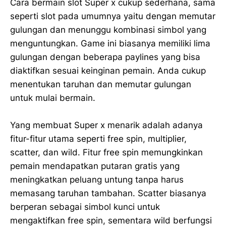
Cara bermain slot Super x cukup sederhana, sama
seperti slot pada umumnya yaitu dengan memutar
gulungan dan menunggu kombinasi simbol yang
menguntungkan. Game ini biasanya memiliki lima
gulungan dengan beberapa paylines yang bisa
diaktifkan sesuai keinginan pemain. Anda cukup
menentukan taruhan dan memutar gulungan
untuk mulai bermain.
Yang membuat Super x menarik adalah adanya
fitur-fitur utama seperti free spin, multiplier,
scatter, dan wild. Fitur free spin memungkinkan
pemain mendapatkan putaran gratis yang
meningkatkan peluang untung tanpa harus
memasang taruhan tambahan. Scatter biasanya
berperan sebagai simbol kunci untuk
mengaktifkan free spin, sementara wild berfungsi