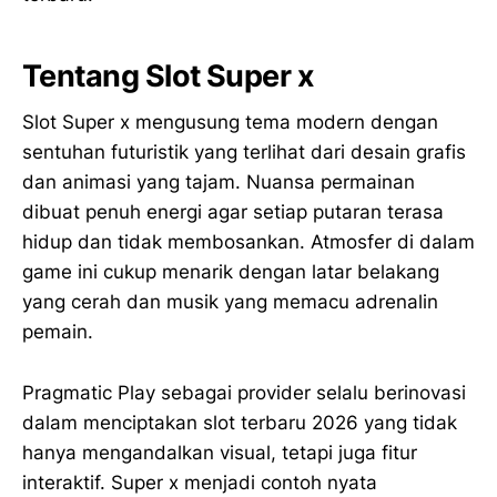
Tentang Slot Super x
Slot Super x mengusung tema modern dengan
sentuhan futuristik yang terlihat dari desain grafis
dan animasi yang tajam. Nuansa permainan
dibuat penuh energi agar setiap putaran terasa
hidup dan tidak membosankan. Atmosfer di dalam
game ini cukup menarik dengan latar belakang
yang cerah dan musik yang memacu adrenalin
pemain.
Pragmatic Play sebagai provider selalu berinovasi
dalam menciptakan slot terbaru 2026 yang tidak
hanya mengandalkan visual, tetapi juga fitur
interaktif. Super x menjadi contoh nyata