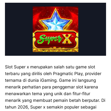
Slot Super x merupakan salah satu game slot
terbaru yang dirilis oleh Pragmatic Play, provider
ternama di dunia iGaming. Game ini langsung
menarik perhatian para penggemar slot karena
menawarkan tema yang unik dan fitur-fitur
menarik yang membuat pemain betah berputar. Di
tahun 2026, Super x semakin populer sebagai