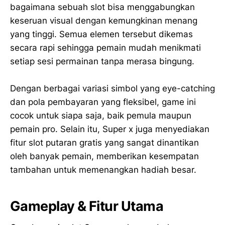
bagaimana sebuah slot bisa menggabungkan
keseruan visual dengan kemungkinan menang
yang tinggi. Semua elemen tersebut dikemas
secara rapi sehingga pemain mudah menikmati
setiap sesi permainan tanpa merasa bingung.
Dengan berbagai variasi simbol yang eye-catching
dan pola pembayaran yang fleksibel, game ini
cocok untuk siapa saja, baik pemula maupun
pemain pro. Selain itu, Super x juga menyediakan
fitur slot putaran gratis yang sangat dinantikan
oleh banyak pemain, memberikan kesempatan
tambahan untuk memenangkan hadiah besar.
Gameplay & Fitur Utama