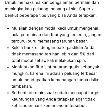
Untuk memaksimalkan pengalaman bermain dan
meningkatkan peluang menang di slot Super x,
berikut beberapa tips yang bisa Anda terapkan:
Mulailah dengan modal kecil untuk mengenal
pola permainan dan fitur yang tersedia, jangan
terburu-buru memasang taruhan besar.
Kelola bankroll dengan baik, pastikan Anda
tidak memasang taruhan lebih dari 5% dari
total modal setiap kali melakukan spin.
Manfaatkan fitur slot putaran gratis sebanyak
mungkin, karena ini adalah peluang terbesar
untuk mendapatkan kemenangan tanpa risiko
tambahan.
Berhenti bermain saat sudah mencapai target
keuntungan yang Anda tetapkan agar tidak
kehilangan hasil kemenangan tersebut.