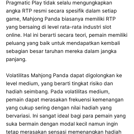
Pragmatic Play tidak selalu mengungkapkan
angka RTP resmi secara spesifik dalam setiap
game, Mahjong Panda biasanya memiliki RTP
yang bersaing di level rata-rata industri slot
online. Hal ini berarti secara teori, pemain memiliki
peluang yang baik untuk mendapatkan kembali
sebagian besar taruhan mereka dalam jangka
panjang.
Volatilitas Mahjong Panda dapat digolongkan ke
level medium, yang berarti tingkat risiko dan
hadiah seimbang. Pada volatilitas medium,
pemain dapat merasakan frekuensi kemenangan
yang cukup sering dengan nilai hadiah yang
bervariasi. Ini sangat ideal bagi para pemain yang
suka bermain dengan modal kecil namun ingin
tetap merasakan sensasi memenangkan hadiah