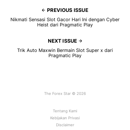
PREVIOUS ISSUE
Nikmati Sensasi Slot Gacor Hari Ini dengan Cyber
Heist dari Pragmatic Play
NEXT ISSUE
Trik Auto Maxwin Bermain Slot Super x dari
Pragmatic Play
The Forex Star © 2026
Tentang Kami
Kebijakan Privasi
Disclaimer