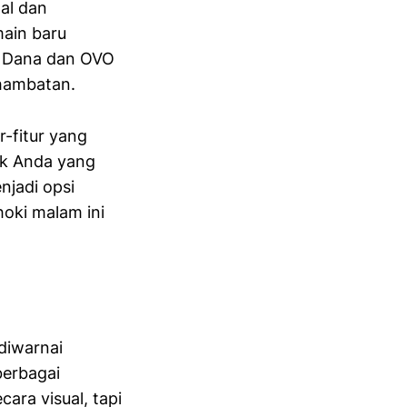
al dan
ain baru
i Dana dan OVO
hambatan.
r-fitur yang
k Anda yang
njadi opsi
hoki malam ini
diwarnai
berbagai
ara visual, tapi