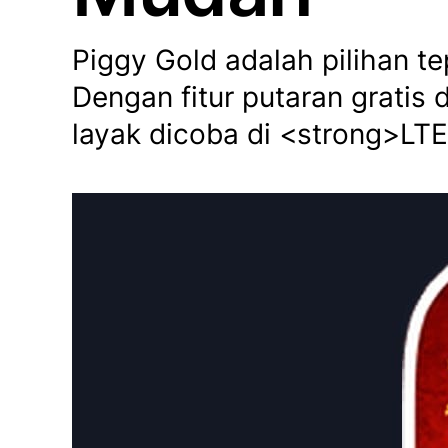
Piggy Gold adalah pilihan t
Dengan fitur putaran gratis 
layak dicoba di <strong>LT