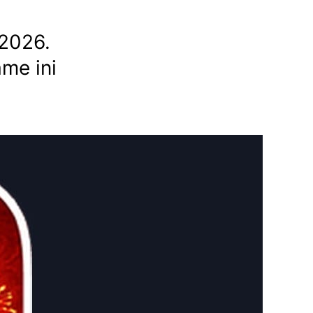
 2026.
ame ini