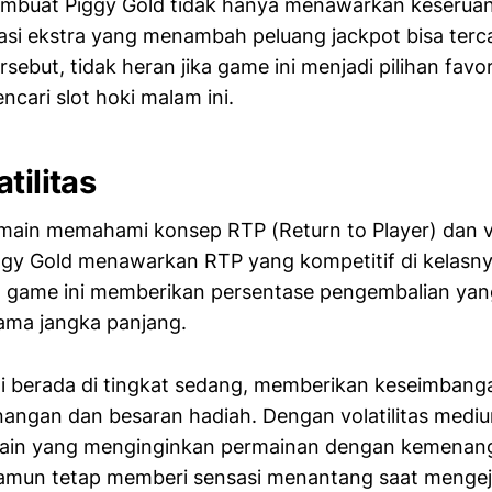
 membuat Piggy Gold tidak hanya menawarkan keseruan 
sasi ekstra yang menambah peluang jackpot bisa terc
ersebut, tidak heran jika game ini menjadi pilihan favo
cari slot hoki malam ini.
tilitas
main memahami konsep RTP (Return to Player) dan vol
iggy Gold menawarkan RTP yang kompetitif di kelasny
a game ini memberikan persentase pengembalian yan
ama jangka panjang.
t ini berada di tingkat sedang, memberikan keseimbang
angan dan besaran hadiah. Dengan volatilitas mediu
ain yang menginginkan permainan dengan kemenang
 namun tetap memberi sensasi menantang saat mengej