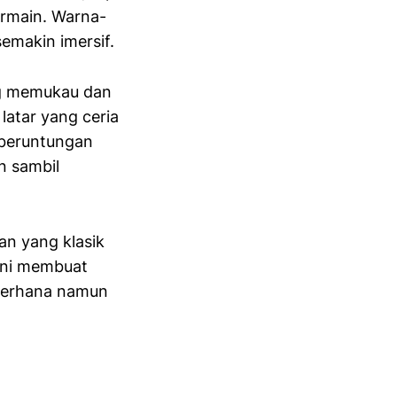
rmain. Warna-
emakin imersif.
ng memukau dan
 latar yang ceria
beruntungan
an sambil
an yang klasik
 Ini membuat
derhana namun