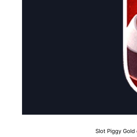
Slot Piggy Gold 