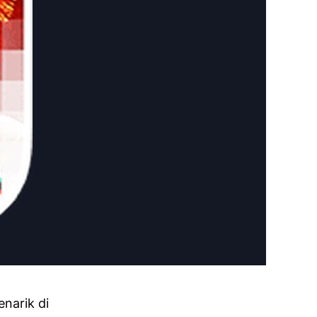
enarik di