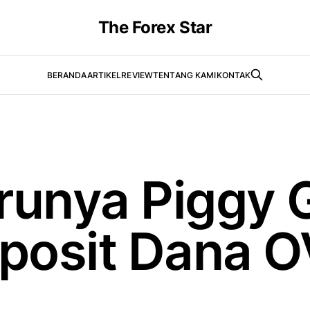
The Forex Star
BERANDA
ARTIKEL
REVIEW
TENTANG KAMI
KONTAK
runya Piggy 
posit Dana 