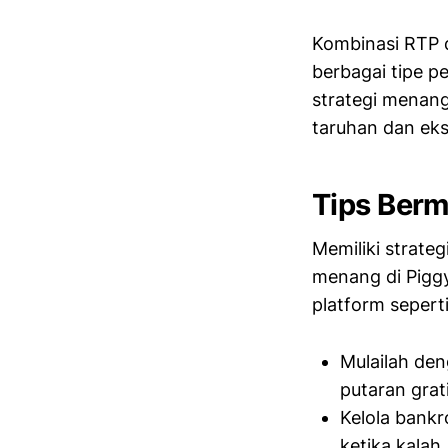
Kombinasi RTP d
berbagai tipe p
strategi menan
taruhan dan eks
Tips Berm
Memiliki strate
menang di Piggy
platform sepert
Mulailah den
putaran grati
Kelola bankr
ketika kalah.