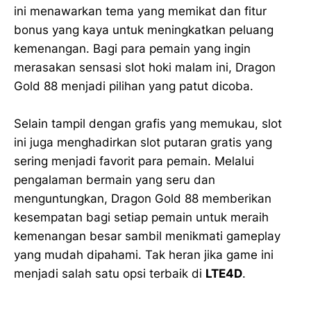
ini menawarkan tema yang memikat dan fitur
bonus yang kaya untuk meningkatkan peluang
kemenangan. Bagi para pemain yang ingin
merasakan sensasi slot hoki malam ini, Dragon
Gold 88 menjadi pilihan yang patut dicoba.
Selain tampil dengan grafis yang memukau, slot
ini juga menghadirkan slot putaran gratis yang
sering menjadi favorit para pemain. Melalui
pengalaman bermain yang seru dan
menguntungkan, Dragon Gold 88 memberikan
kesempatan bagi setiap pemain untuk meraih
kemenangan besar sambil menikmati gameplay
yang mudah dipahami. Tak heran jika game ini
menjadi salah satu opsi terbaik di
LTE4D
.