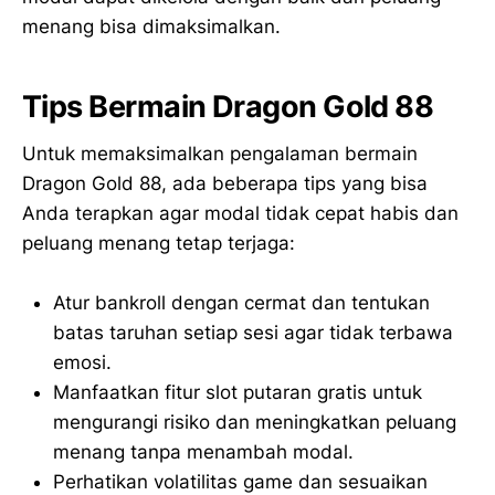
menang bisa dimaksimalkan.
Tips Bermain Dragon Gold 88
Untuk memaksimalkan pengalaman bermain
Dragon Gold 88, ada beberapa tips yang bisa
Anda terapkan agar modal tidak cepat habis dan
peluang menang tetap terjaga:
Atur bankroll dengan cermat dan tentukan
batas taruhan setiap sesi agar tidak terbawa
emosi.
Manfaatkan fitur slot putaran gratis untuk
mengurangi risiko dan meningkatkan peluang
menang tanpa menambah modal.
Perhatikan volatilitas game dan sesuaikan