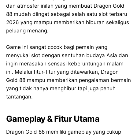
dan atmosfer inilah yang membuat Dragon Gold
88 mudah diingat sebagai salah satu slot terbaru
2026 yang mampu memberikan hiburan sekaligus
peluang menang.
Game ini sangat cocok bagi pemain yang
menyukai slot dengan sentuhan budaya Asia dan
ingin merasakan sensasi keberuntungan malam
ini. Melalui fitur-fitur yang ditawarkan, Dragon
Gold 88 mampu memberikan pengalaman bermain
yang tidak hanya menghibur tapi juga penuh
tantangan.
Gameplay & Fitur Utama
Dragon Gold 88 memiliki gameplay yang cukup