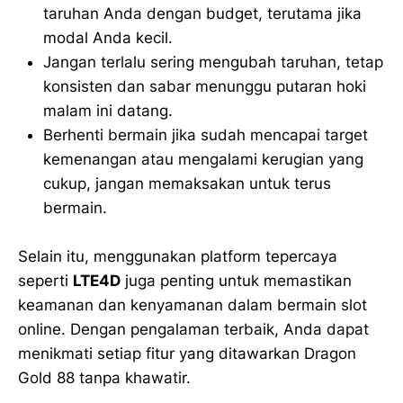
taruhan Anda dengan budget, terutama jika
modal Anda kecil.
Jangan terlalu sering mengubah taruhan, tetap
konsisten dan sabar menunggu putaran hoki
malam ini datang.
Berhenti bermain jika sudah mencapai target
kemenangan atau mengalami kerugian yang
cukup, jangan memaksakan untuk terus
bermain.
Selain itu, menggunakan platform tepercaya
seperti
LTE4D
juga penting untuk memastikan
keamanan dan kenyamanan dalam bermain slot
online. Dengan pengalaman terbaik, Anda dapat
menikmati setiap fitur yang ditawarkan Dragon
Gold 88 tanpa khawatir.