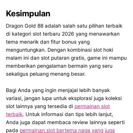
Kesimpulan
Dragon Gold 88 adalah salah satu pilihan terbaik
di kategori slot terbaru 2026 yang menawarkan
tema menarik dan fitur bonus yang
menguntungkan. Dengan kombinasi slot hoki
malam ini dan slot putaran gratis, game ini mampu
memberikan pengalaman bermain yang seru
sekaligus peluang menang besar.
Bagi Anda yang ingin menjajal lebih banyak
variasi, jangan lupa untuk eksplorasi juga koleksi
slot lainnya yang tersedia di
permainan slot
terbaik
. Untuk informasi dan tips lebih lanjut,
Anda juga dapat membaca review lainnya seperti
pada
permainan slot bertema naga yang juga