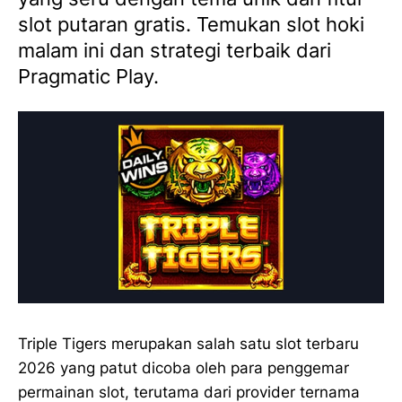
slot putaran gratis. Temukan slot hoki
malam ini dan strategi terbaik dari
Pragmatic Play.
Triple Tigers merupakan salah satu slot terbaru
2026 yang patut dicoba oleh para penggemar
permainan slot, terutama dari provider ternama