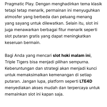
Pragmatic Play. Dengan menghadirkan tema klasik
tetapi tetap menarik, permainan ini menyuguhkan
atmosfer yang berbeda dan peluang menang
yang sayang untuk dilewatkan. Selain itu, slot ini
juga menawarkan berbagai fitur menarik seperti
slot putaran gratis yang dapat meningkatkan
keseruan bermain.
Bagi Anda yang mencari
slot hoki malam ini
,
Triple Tigers bisa menjadi pilihan sempurna.
Keberuntungan dan strategi akan menjadi kunci
untuk memaksimalkan kemenangan di setiap
putaran. Jangan lupa, platform seperti
LTE4D
menyediakan akses mudah dan terpercaya untuk
memainkan slot ini kapan saja.