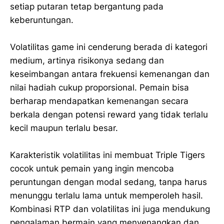
setiap putaran tetap bergantung pada
keberuntungan.
Volatilitas game ini cenderung berada di kategori
medium, artinya risikonya sedang dan
keseimbangan antara frekuensi kemenangan dan
nilai hadiah cukup proporsional. Pemain bisa
berharap mendapatkan kemenangan secara
berkala dengan potensi reward yang tidak terlalu
kecil maupun terlalu besar.
Karakteristik volatilitas ini membuat Triple Tigers
cocok untuk pemain yang ingin mencoba
peruntungan dengan modal sedang, tanpa harus
menunggu terlalu lama untuk memperoleh hasil.
Kombinasi RTP dan volatilitas ini juga mendukung
pengalaman bermain yang menyenangkan dan