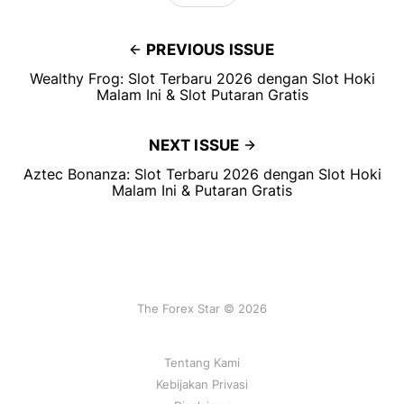
PREVIOUS ISSUE
Wealthy Frog: Slot Terbaru 2026 dengan Slot Hoki
Malam Ini & Slot Putaran Gratis
NEXT ISSUE
Aztec Bonanza: Slot Terbaru 2026 dengan Slot Hoki
Malam Ini & Putaran Gratis
The Forex Star © 2026
Tentang Kami
Kebijakan Privasi