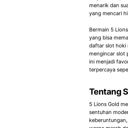
menarik dan sua
yang mencari hi
Bermain 5 Lions
yang bisa memak
daftar slot hok
mengincar slot 
ini menjadi favo
terpercaya sepe
Tentang S
5 Lions Gold m
sentuhan moder
keberuntungan,