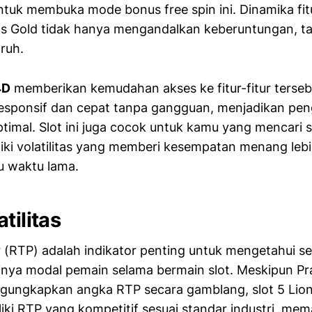
ntuk membuka mode bonus free spin ini. Dinamika fitur
 Gold tidak hanya mengandalkan keberuntungan, tap
ruh.
4D
memberikan kemudahan akses ke fitur-fitur terse
responsif dan cepat tanpa gangguan, menjadikan pe
ptimal. Slot ini juga cocok untuk kamu yang mencari 
liki volatilitas yang memberi kesempatan menang lebi
 waktu lama.
tilitas
r (RTP) adalah indikator penting untuk mengetahui s
nya modal pemain selama bermain slot. Meskipun Pr
ngungkapkan angka RTP secara gamblang, slot 5 Lio
i RTP yang kompetitif sesuai standar industri, me