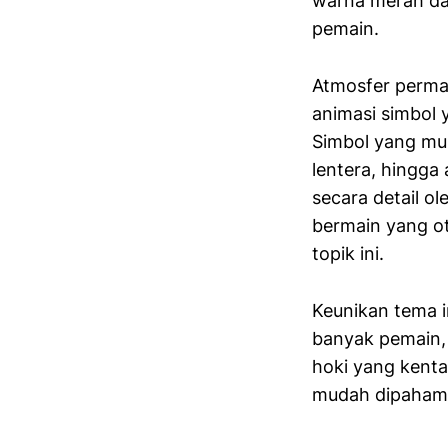
warna merah da
pemain.
Atmosfer permai
animasi simbol 
Simbol yang mun
lentera, hingga
secara detail o
bermain yang o
topik ini.
Keunikan tema i
banyak pemain,
hoki yang kenta
mudah dipahami