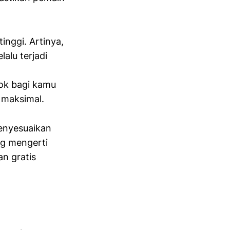
inggi. Artinya,
alu terjadi
cok bagi kamu
 maksimal.
enyesuaikan
ng mengerti
n gratis