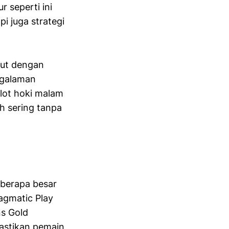
 seperti ini
i juga strategi
but dengan
ngalaman
slot hoki malam
h sering tanpa
eberapa besar
agmatic Play
ns Gold
mastikan pemain