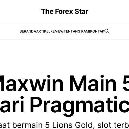
The Forex Star
BERANDA
ARTIKEL
REVIEW
TENTANG KAMI
KONTAK
Maxwin Main 
ari Pragmatic
at bermain 5 Lions Gold, slot ter