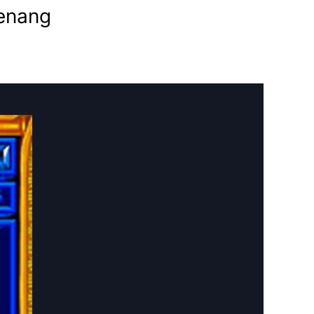
menang