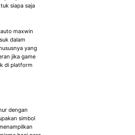
uk siapa saja
k auto maxwin
asuk dalam
 khususnya yang
eran jika game
k di platform
imur dengan
upakan simbol
 menampilkan