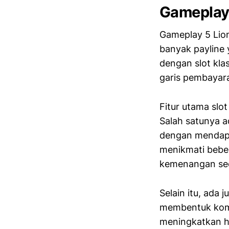
Gameplay 
Gameplay 5 Lio
banyak payline
dengan slot kla
garis pembayara
Fitur utama slo
Salah satunya ad
dengan mendapatk
menikmati beber
kemenangan seca
Selain itu, ada
membentuk komb
meningkatkan ha