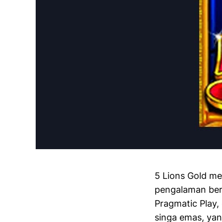
5 Lions Gold me
pengalaman ber
Pragmatic Play
singa emas, ya