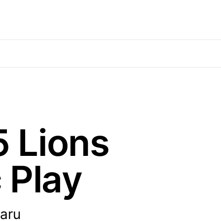
5 Lions
 Play
baru