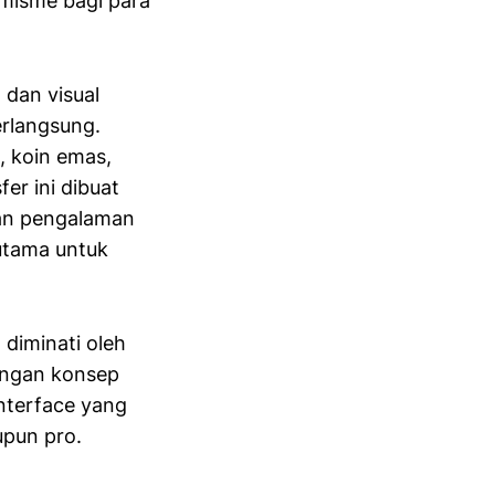
misme bagi para
 dan visual
erlangsung.
, koin emas,
er ini dibuat
kan pengalaman
utama untuk
diminati oleh
engan konsep
interface yang
pun pro.