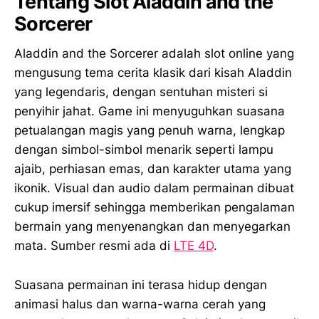
Tentang Slot Aladdin and the
Sorcerer
Aladdin and the Sorcerer adalah slot online yang
mengusung tema cerita klasik dari kisah Aladdin
yang legendaris, dengan sentuhan misteri si
penyihir jahat. Game ini menyuguhkan suasana
petualangan magis yang penuh warna, lengkap
dengan simbol-simbol menarik seperti lampu
ajaib, perhiasan emas, dan karakter utama yang
ikonik. Visual dan audio dalam permainan dibuat
cukup imersif sehingga memberikan pengalaman
bermain yang menyenangkan dan menyegarkan
mata. Sumber resmi ada di
LTE 4D
.
Suasana permainan ini terasa hidup dengan
animasi halus dan warna-warna cerah yang