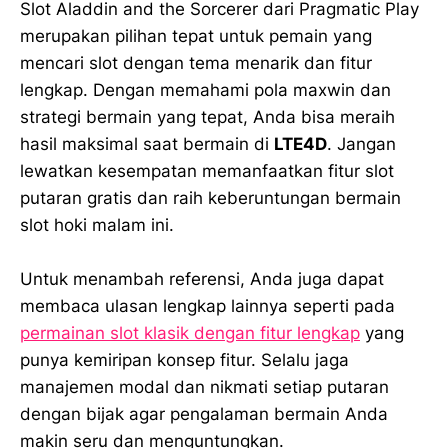
Slot Aladdin and the Sorcerer dari Pragmatic Play
merupakan pilihan tepat untuk pemain yang
mencari slot dengan tema menarik dan fitur
lengkap. Dengan memahami pola maxwin dan
strategi bermain yang tepat, Anda bisa meraih
hasil maksimal saat bermain di
LTE4D
. Jangan
lewatkan kesempatan memanfaatkan fitur slot
putaran gratis dan raih keberuntungan bermain
slot hoki malam ini.
Untuk menambah referensi, Anda juga dapat
membaca ulasan lengkap lainnya seperti pada
permainan slot klasik dengan fitur lengkap
yang
punya kemiripan konsep fitur. Selalu jaga
manajemen modal dan nikmati setiap putaran
dengan bijak agar pengalaman bermain Anda
makin seru dan menguntungkan.