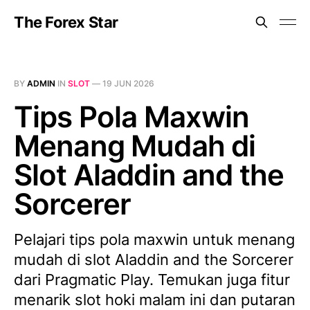
The Forex Star
BY
ADMIN
IN
SLOT
—
19 JUN 2026
Tips Pola Maxwin
Menang Mudah di
Slot Aladdin and the
Sorcerer
Pelajari tips pola maxwin untuk menang
mudah di slot Aladdin and the Sorcerer
dari Pragmatic Play. Temukan juga fitur
menarik slot hoki malam ini dan putaran