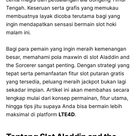
Tengah. Keseruan serta grafis yang memukau
membuatnya layak dicoba terutama bagi yang
ingin mendapatkan sensasi bermain slot hoki
malam ini.
Bagi para pemain yang ingin meraih kemenangan
besar, memahami pola maxwin di slot Aladdin and
the Sorcerer sangat penting. Dengan strategi yang
tepat serta pemanfaatan fitur slot putaran gratis
yang tersedia, peluang meraih jackpot bukan lagi
sekadar impian. Artikel ini akan membahas secara
lengkap mulai dari konsep permainan, fitur utama,
hingga tips jitu supaya Anda bisa bermain lebih
maksimal di platform
LTE4D
.