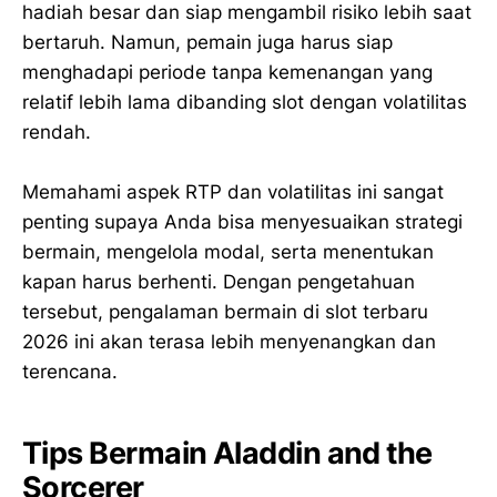
hadiah besar dan siap mengambil risiko lebih saat
bertaruh. Namun, pemain juga harus siap
menghadapi periode tanpa kemenangan yang
relatif lebih lama dibanding slot dengan volatilitas
rendah.
Memahami aspek RTP dan volatilitas ini sangat
penting supaya Anda bisa menyesuaikan strategi
bermain, mengelola modal, serta menentukan
kapan harus berhenti. Dengan pengetahuan
tersebut, pengalaman bermain di slot terbaru
2026 ini akan terasa lebih menyenangkan dan
terencana.
Tips Bermain Aladdin and the
Sorcerer