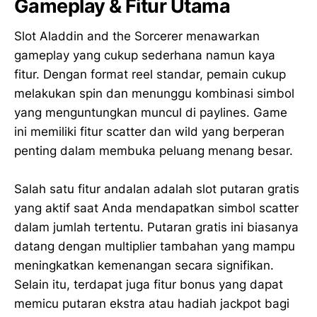
Gameplay & Fitur Utama
Slot Aladdin and the Sorcerer menawarkan
gameplay yang cukup sederhana namun kaya
fitur. Dengan format reel standar, pemain cukup
melakukan spin dan menunggu kombinasi simbol
yang menguntungkan muncul di paylines. Game
ini memiliki fitur scatter dan wild yang berperan
penting dalam membuka peluang menang besar.
Salah satu fitur andalan adalah slot putaran gratis
yang aktif saat Anda mendapatkan simbol scatter
dalam jumlah tertentu. Putaran gratis ini biasanya
datang dengan multiplier tambahan yang mampu
meningkatkan kemenangan secara signifikan.
Selain itu, terdapat juga fitur bonus yang dapat
memicu putaran ekstra atau hadiah jackpot bagi