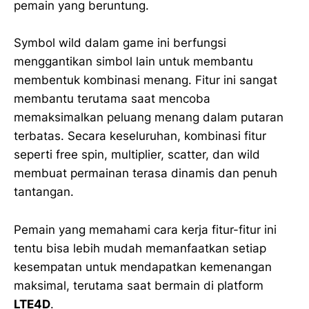
pemain yang beruntung.
Symbol wild dalam game ini berfungsi
menggantikan simbol lain untuk membantu
membentuk kombinasi menang. Fitur ini sangat
membantu terutama saat mencoba
memaksimalkan peluang menang dalam putaran
terbatas. Secara keseluruhan, kombinasi fitur
seperti free spin, multiplier, scatter, dan wild
membuat permainan terasa dinamis dan penuh
tantangan.
Pemain yang memahami cara kerja fitur-fitur ini
tentu bisa lebih mudah memanfaatkan setiap
kesempatan untuk mendapatkan kemenangan
maksimal, terutama saat bermain di platform
LTE4D
.