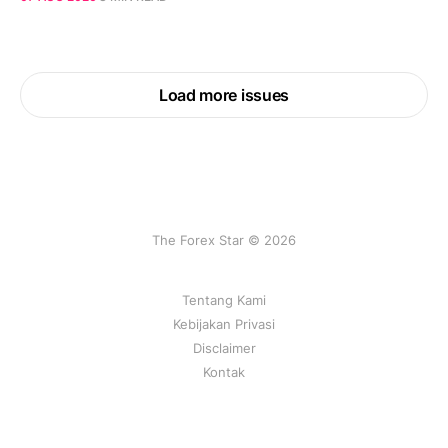
Load more issues
The Forex Star © 2026
Tentang Kami
Kebijakan Privasi
Disclaimer
Kontak