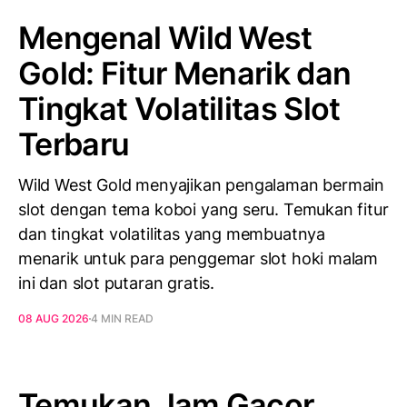
Mengenal Wild West
Gold: Fitur Menarik dan
Tingkat Volatilitas Slot
Terbaru
Wild West Gold menyajikan pengalaman bermain
slot dengan tema koboi yang seru. Temukan fitur
dan tingkat volatilitas yang membuatnya
menarik untuk para penggemar slot hoki malam
ini dan slot putaran gratis.
08 AUG 2026
4 MIN READ
Temukan Jam Gacor