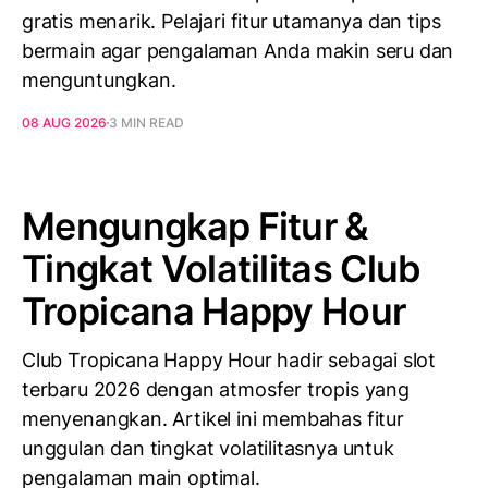
gratis menarik. Pelajari fitur utamanya dan tips
bermain agar pengalaman Anda makin seru dan
menguntungkan.
08 AUG 2026
3 MIN READ
Mengungkap Fitur &
Tingkat Volatilitas Club
Tropicana Happy Hour
Club Tropicana Happy Hour hadir sebagai slot
terbaru 2026 dengan atmosfer tropis yang
menyenangkan. Artikel ini membahas fitur
unggulan dan tingkat volatilitasnya untuk
pengalaman main optimal.