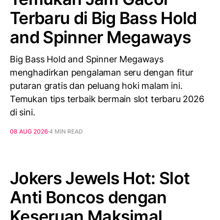
Terbaru di Big Bass Hold
and Spinner Megaways
Big Bass Hold and Spinner Megaways
menghadirkan pengalaman seru dengan fitur
putaran gratis dan peluang hoki malam ini.
Temukan tips terbaik bermain slot terbaru 2026
di sini.
08 AUG 2026
4 MIN READ
Jokers Jewels Hot: Slot
Anti Boncos dengan
Keseruan Maksimal