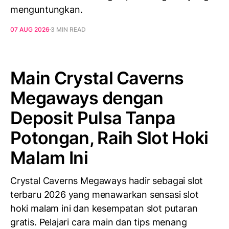
menguntungkan.
07 AUG 2026
3 MIN READ
Main Crystal Caverns
Megaways dengan
Deposit Pulsa Tanpa
Potongan, Raih Slot Hoki
Malam Ini
Crystal Caverns Megaways hadir sebagai slot
terbaru 2026 yang menawarkan sensasi slot
hoki malam ini dan kesempatan slot putaran
gratis. Pelajari cara main dan tips menang