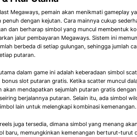
last Megaways, pemain akan menikmati gameplay y
 penuh dengan kejutan. Cara mainnya cukup sederha
an dan berharap simbol yang muncul membentuk ko
rkan jalur pembayaran Megaways. Sistem ini memun
mlah berbeda di setiap gulungan, sehingga jumlah 
tiap putaran.
r utama dalam game ini adalah keberadaan simbol sca
bonus slot putaran gratis. Ketika scatter muncul da
n akan mendapatkan sejumlah putaran gratis dengan 
eiring berjalannya putaran. Selain itu, ada simbol wi
imbol lain untuk melengkapi kombinasi kemenangan.
 reels juga tersedia, dimana simbol yang menang aka
bol baru, memungkinkan kemenangan berturut-turut 