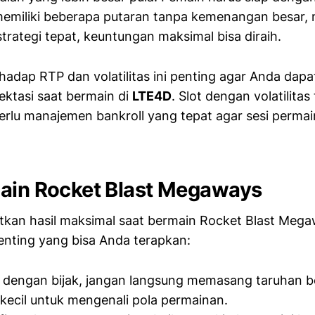
emiliki beberapa putaran tanpa kemenangan besar,
trategi tepat, keuntungan maksimal bisa diraih.
dap RTP dan volatilitas ini penting agar Anda dap
ktasi saat bermain di
LTE4D
. Slot dengan volatilita
 perlu manajemen bankroll yang tepat agar sesi permai
ain Rocket Blast Megaways
kan hasil maksimal saat bermain Rocket Blast Megaw
enting yang bisa Anda terapkan:
 dengan bijak, jangan langsung memasang taruhan be
 kecil untuk mengenali pola permainan.