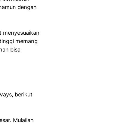
 namun dengan
at menyesuaikan
s tinggi memang
nan bisa
ays, berikut
sar. Mulailah