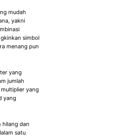
ang mudah
na, yakni
mbinasi
gkinkan simbol
cara menang pun
tter yang
lam jumlah
multiplier yang
ld yang
n hilang dan
dalam satu