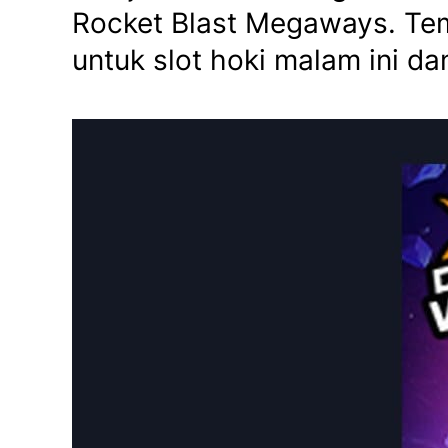
Rocket Blast Megaways. Temu
untuk slot hoki malam ini da