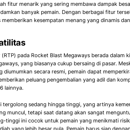
alah fitur menarik yang sering membawa dampak besa
damkan banyak pemain. Dengan berbagai fitur terse
 memberikan kesempatan menang yang dinamis dan
tilitas
er (RTP) pada Rocket Blast Megaways berada dalam k
gaways, yang biasanya cukup bersaing di pasar. Mes
ng diumumkan secara resmi, pemain dapat memperki
mberikan peluang pengembalian yang adil dan kompet
6 lainnya.
 ini tergolong sedang hingga tinggi, yang artinya ke
ering muncul, tetapi saat datang akan sangat mengunt
ng-tinggi ini cocok untuk pemain yang menikmati risik
diah yang lebih besar pula. Pemain harus siap deng