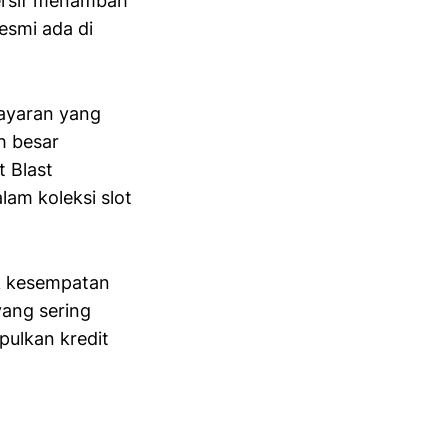
ersif menambah
esmi ada di
bayaran yang
h besar
 Blast
am koleksi slot
ak kesempatan
yang sering
ulkan kredit