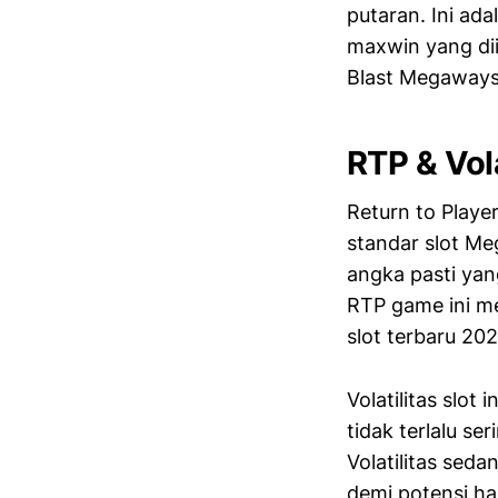
putaran. Ini ad
maxwin yang dii
Blast Megaways
RTP & Vola
Return to Play
standar slot Me
angka pasti ya
RTP game ini me
slot terbaru 202
Volatilitas slot
tidak terlalu s
Volatilitas seda
demi potensi ha