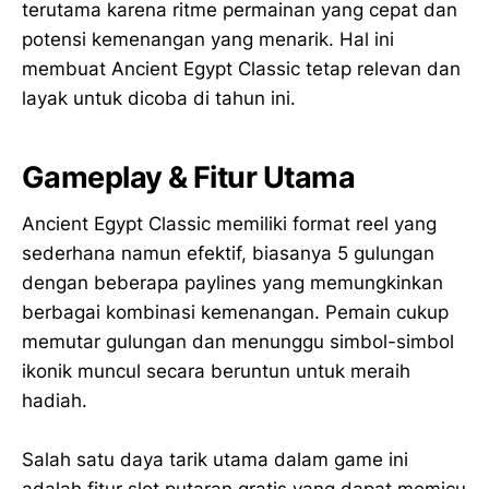
terutama karena ritme permainan yang cepat dan
potensi kemenangan yang menarik. Hal ini
membuat Ancient Egypt Classic tetap relevan dan
layak untuk dicoba di tahun ini.
Gameplay & Fitur Utama
Ancient Egypt Classic memiliki format reel yang
sederhana namun efektif, biasanya 5 gulungan
dengan beberapa paylines yang memungkinkan
berbagai kombinasi kemenangan. Pemain cukup
memutar gulungan dan menunggu simbol-simbol
ikonik muncul secara beruntun untuk meraih
hadiah.
Salah satu daya tarik utama dalam game ini