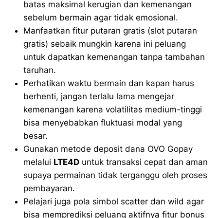
batas maksimal kerugian dan kemenangan
sebelum bermain agar tidak emosional.
Manfaatkan fitur putaran gratis (slot putaran
gratis) sebaik mungkin karena ini peluang
untuk dapatkan kemenangan tanpa tambahan
taruhan.
Perhatikan waktu bermain dan kapan harus
berhenti, jangan terlalu lama mengejar
kemenangan karena volatilitas medium-tinggi
bisa menyebabkan fluktuasi modal yang
besar.
Gunakan metode deposit dana OVO Gopay
melalui
LTE4D
untuk transaksi cepat dan aman
supaya permainan tidak terganggu oleh proses
pembayaran.
Pelajari juga pola simbol scatter dan wild agar
bisa memprediksi peluang aktifnya fitur bonus