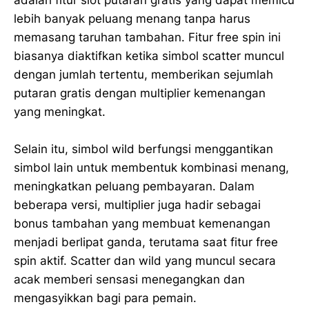
adalah fitur slot putaran gratis yang dapat memicu
lebih banyak peluang menang tanpa harus
memasang taruhan tambahan. Fitur free spin ini
biasanya diaktifkan ketika simbol scatter muncul
dengan jumlah tertentu, memberikan sejumlah
putaran gratis dengan multiplier kemenangan
yang meningkat.
Selain itu, simbol wild berfungsi menggantikan
simbol lain untuk membentuk kombinasi menang,
meningkatkan peluang pembayaran. Dalam
beberapa versi, multiplier juga hadir sebagai
bonus tambahan yang membuat kemenangan
menjadi berlipat ganda, terutama saat fitur free
spin aktif. Scatter dan wild yang muncul secara
acak memberi sensasi menegangkan dan
mengasyikkan bagi para pemain.