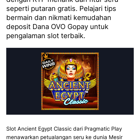
seperti putaran gratis. Pelajari tips
bermain dan nikmati kemudahan
deposit Dana OVO Gopay untuk
pengalaman slot terbaik.
Slot Ancient Egypt Classic dari Pragmatic Play
menawarkan petualangan seru ke dunia Mesir