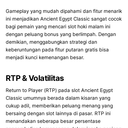
Gameplay yang mudah dipahami dan fitur menarik
ini menjadikan Ancient Egypt Classic sangat cocok
bagi pemain yang mencari slot hoki malam ini
dengan peluang bonus yang berlimpah. Dengan
demikian, menggabungkan strategi dan
keberuntungan pada fitur putaran gratis bisa
menjadi kunci kemenangan besar.
RTP & Volatilitas
Return to Player (RTP) pada slot Ancient Egypt
Classic umumnya berada dalam kisaran yang
cukup adil, memberikan peluang menang yang
bersaing dengan slot lainnya di pasar. RTP ini
menandakan seberapa besar persentase