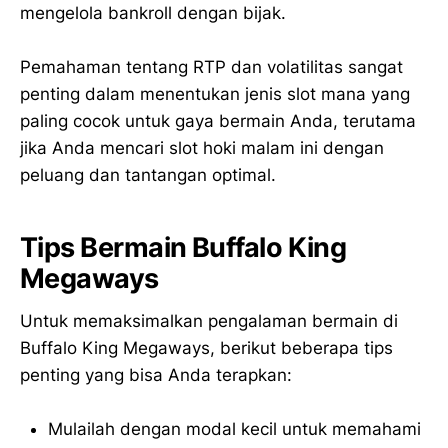
mengelola bankroll dengan bijak.
Pemahaman tentang RTP dan volatilitas sangat
penting dalam menentukan jenis slot mana yang
paling cocok untuk gaya bermain Anda, terutama
jika Anda mencari slot hoki malam ini dengan
peluang dan tantangan optimal.
Tips Bermain Buffalo King
Megaways
Untuk memaksimalkan pengalaman bermain di
Buffalo King Megaways, berikut beberapa tips
penting yang bisa Anda terapkan:
Mulailah dengan modal kecil untuk memahami