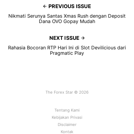
PREVIOUS ISSUE
Nikmati Serunya Santas Xmas Rush dengan Deposit
Dana OVO Gopay Mudah
NEXT ISSUE
Rahasia Bocoran RTP Hari Ini di Slot Devilicious dari
Pragmatic Play
The Forex Star © 2026
Tentang Kami
Kebijakan Privasi
Disclaimer
Kontak