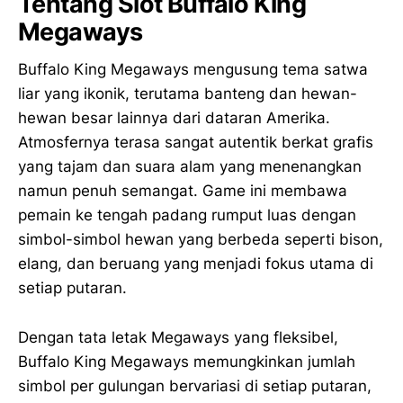
Tentang Slot Buffalo King
Megaways
Buffalo King Megaways mengusung tema satwa
liar yang ikonik, terutama banteng dan hewan-
hewan besar lainnya dari dataran Amerika.
Atmosfernya terasa sangat autentik berkat grafis
yang tajam dan suara alam yang menenangkan
namun penuh semangat. Game ini membawa
pemain ke tengah padang rumput luas dengan
simbol-simbol hewan yang berbeda seperti bison,
elang, dan beruang yang menjadi fokus utama di
setiap putaran.
Dengan tata letak Megaways yang fleksibel,
Buffalo King Megaways memungkinkan jumlah
simbol per gulungan bervariasi di setiap putaran,