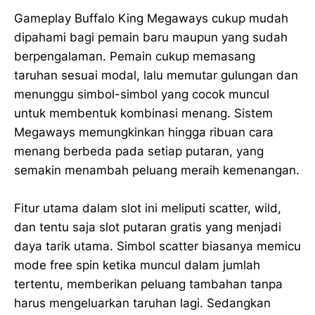
Gameplay Buffalo King Megaways cukup mudah
dipahami bagi pemain baru maupun yang sudah
berpengalaman. Pemain cukup memasang
taruhan sesuai modal, lalu memutar gulungan dan
menunggu simbol-simbol yang cocok muncul
untuk membentuk kombinasi menang. Sistem
Megaways memungkinkan hingga ribuan cara
menang berbeda pada setiap putaran, yang
semakin menambah peluang meraih kemenangan.
Fitur utama dalam slot ini meliputi scatter, wild,
dan tentu saja slot putaran gratis yang menjadi
daya tarik utama. Simbol scatter biasanya memicu
mode free spin ketika muncul dalam jumlah
tertentu, memberikan peluang tambahan tanpa
harus mengeluarkan taruhan lagi. Sedangkan