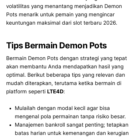
volatilitas yang menantang menjadikan Demon
Pots menarik untuk pemain yang mengincar
keuntungan maksimal dari slot terbaru 2026.
Tips Bermain Demon Pots
Bermain Demon Pots dengan strategi yang tepat
akan membantu Anda mendapatkan hasil yang
optimal. Berikut beberapa tips yang relevan dan
mudah diterapkan, terutama ketika bermain di
platform seperti
LTE4D
:
Mulailah dengan modal kecil agar bisa
mengenal pola permainan tanpa risiko besar.
Manajemen bankroll sangat penting; tetapkan
batas harian untuk kemenangan dan kerugian