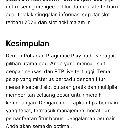
untuk sering mengecek fitur dan update terbaru
agar tidak ketinggalan informasi seputar slot
terbaru 2026 dan slot hoki malam ini.
Kesimpulan
Demon Pots dari Pragmatic Play hadir sebagai
pilihan utama bagi Anda yang mencari slot
dengan sensasi dan RTP live tertinggi. Tema
gelap yang misterius berpadu dengan fitur
menarik seperti slot putaran gratis dan multiplier
memberikan peluang besar untuk meraih
kemenangan. Dengan menerapkan tips bermain
yang tepat, termasuk manajemen modal dan
pemanfaatan fitur bonus, pengalaman bermain
Anda akan semakin optimal.