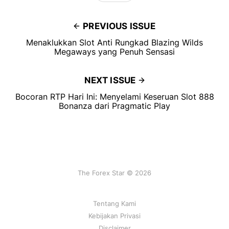
PREVIOUS ISSUE
Menaklukkan Slot Anti Rungkad Blazing Wilds
Megaways yang Penuh Sensasi
NEXT ISSUE
Bocoran RTP Hari Ini: Menyelami Keseruan Slot 888
Bonanza dari Pragmatic Play
The Forex Star © 2026
Tentang Kami
Kebijakan Privasi
Disclaimer