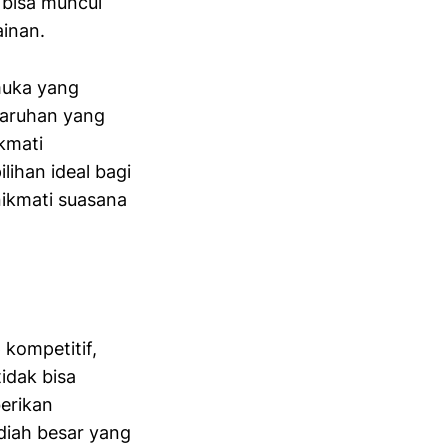
 bisa muncul
inan.
muka yang
taruhan yang
kmati
lihan ideal bagi
ikmati suasana
 kompetitif,
idak bisa
erikan
diah besar yang