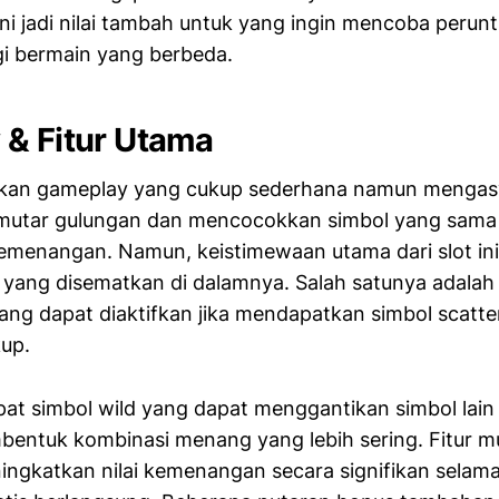
ni jadi nilai tambah untuk yang ingin mencoba peru
gi bermain yang berbeda.
& Fitur Utama
kan gameplay yang cukup sederhana namun mengasy
mutar gulungan dan mencocokkan simbol yang sama
menangan. Namun, keistimewaan utama dari slot ini 
s yang disematkan di dalamnya. Salah satunya adalah f
yang dapat diaktifkan jika mendapatkan simbol scatte
up.
dapat simbol wild yang dapat menggantikan simbol lain
tuk kombinasi menang yang lebih sering. Fitur mult
ingkatkan nilai kemenangan secara signifikan selam