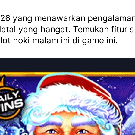
 2026 yang menawarkan pengalama
tal yang hangat. Temukan fitur s
lot hoki malam ini di game ini.