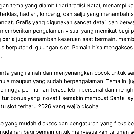
gan tema yang diambil dari tradisi Natal, menampilka
nterklas, hadiah, lonceng, dan salju yang menambah 
gat. Grafis yang digunakan sangat detail dan berw
 memberikan pengalaman visual yang memikat bagi p
ng ceria juga menambah keseruan saat bermain, mem
us berputar di gulungan slot. Pemain bisa mengakses
.
Santa yang ramah dan menyenangkan cocok untuk se
mula maupun yang sudah berpengalaman. Tema ini j
sehingga permainan terasa lebih personal dan menghib
-fitur bonus yang inovatif semakin membuat Santa lay
atu slot terbaru 2026 yang wajib dicoba.
e yang mudah diakses dan pengaturan yang fleksibel
udahan bagi pemain untuk menyesuaikan taruhan s