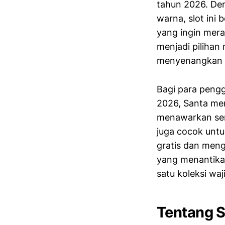
tahun 2026. De
warna, slot ini
yang ingin mer
menjadi pilihan
menyenangkan d
Bagi para peng
2026, Santa me
menawarkan sensa
juga cocok unt
gratis dan meng
yang menantika
satu koleksi waji
Tentang S