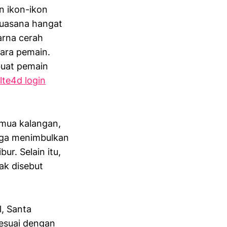
n ikon-ikon
suasana hangat
arna cerah
ara pemain.
buat pemain
lte4d login
mua kalangan,
uga menimbulkan
ur. Selain itu,
ak disebut
, Santa
esuai dengan