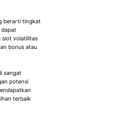
 berarti tingkat
 dapat
ot volatilitas
ran bonus atau
i sangat
gan potensi
mendapatkan
lihan terbaik