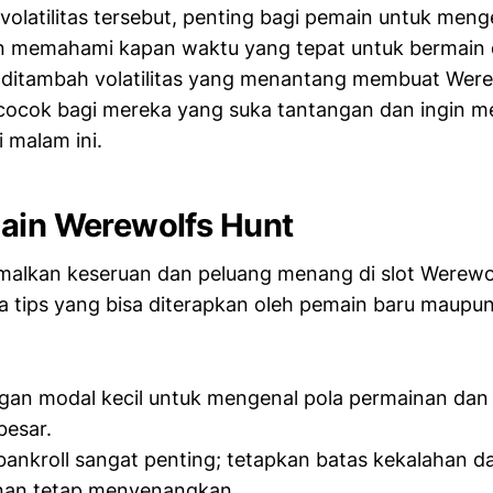
volatilitas tersebut, penting bagi pemain untuk meng
n memahami kapan waktu yang tepat untuk bermain d
l ditambah volatilitas yang menantang membuat Wer
 cocok bagi mereka yang suka tantangan dan ingin 
i malam ini.
ain Werewolfs Hunt
alkan keseruan dan peluang menang di slot Werewol
a tips yang bisa diterapkan oleh pemain baru maupu
:
gan modal kecil untuk mengenal pola permainan dan f
besar.
ankroll sangat penting; tetapkan batas kekalahan 
nan tetap menyenangkan.