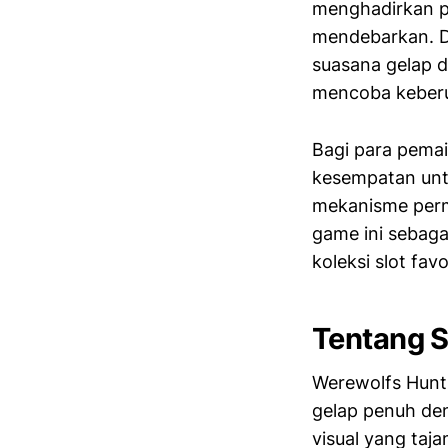
menghadirkan p
mendebarkan. De
suasana gelap d
mencoba keberu
Bagi para pemai
kesempatan untu
mekanisme perm
game ini sebagai
koleksi slot fav
Tentang S
Werewolfs Hunt
gelap penuh de
visual yang taj