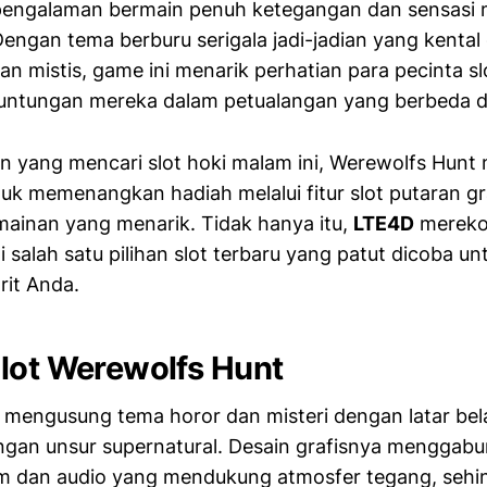
engalaman bermain penuh ketegangan dan sensasi
ngan tema berburu serigala jadi-jadian yang kenta
an mistis, game ini menarik perhatian para pecinta sl
ntungan mereka dalam petualangan yang berbeda da
n yang mencari slot hoki malam ini, Werewolfs Hun
k memenangkan hadiah melalui fitur slot putaran gr
ainan yang menarik. Tidak hanya itu,
LTE4D
mereko
 salah satu pilihan slot terbaru yang patut dicoba un
orit Anda.
lot Werewolfs Hunt
 mengusung tema horor dan misteri dengan latar be
ngan unsur supernatural. Desain grafisnya menggab
am dan audio yang mendukung atmosfer tegang, sehi