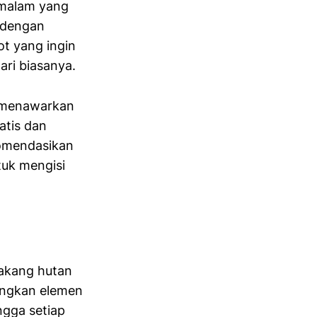
 malam yang
l dengan
ot yang ingin
ri biasanya.
t menawarkan
atis dan
mendasikan
tuk mengisi
lakang hutan
ungkan elemen
ngga setiap