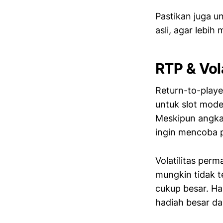
Pastikan juga u
asli, agar lebih
RTP & Vola
Return-to-play
untuk slot mode
Meskipun angka 
ingin mencoba p
Volatilitas per
mungkin tidak t
cukup besar. Ha
hadiah besar da