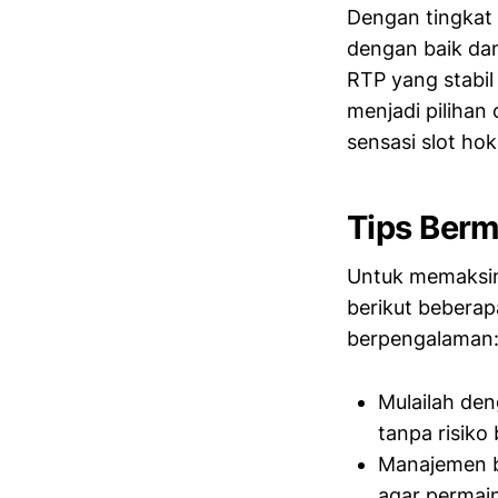
Dengan tingkat 
dengan baik da
RTP yang stabi
menjadi pilihan
sensasi slot hok
Tips Berm
Untuk memaksim
berikut beberap
berpengalaman
Mulailah den
tanpa risiko 
Manajemen b
agar permai