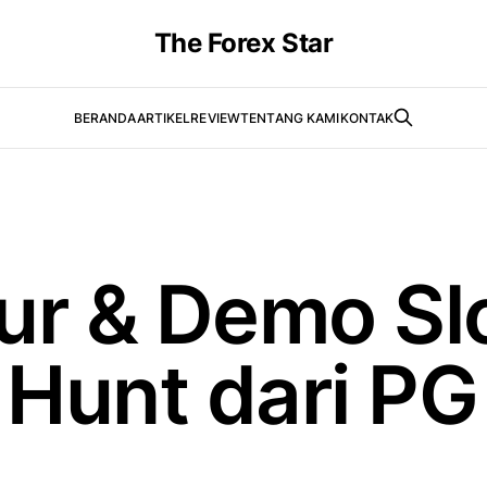
The Forex Star
BERANDA
ARTIKEL
REVIEW
TENTANG KAMI
KONTAK
ur & Demo Sl
Hunt dari PG