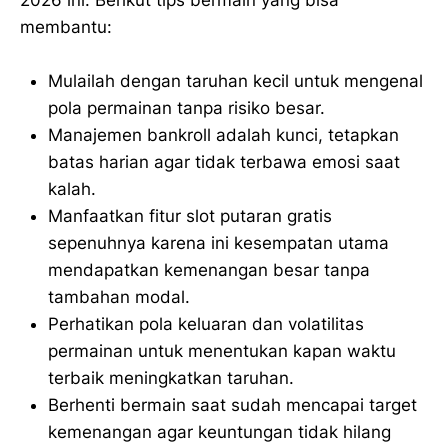
2026 ini. Berikut tips bermain yang bisa
membantu:
Mulailah dengan taruhan kecil untuk mengenal
pola permainan tanpa risiko besar.
Manajemen bankroll adalah kunci, tetapkan
batas harian agar tidak terbawa emosi saat
kalah.
Manfaatkan fitur slot putaran gratis
sepenuhnya karena ini kesempatan utama
mendapatkan kemenangan besar tanpa
tambahan modal.
Perhatikan pola keluaran dan volatilitas
permainan untuk menentukan kapan waktu
terbaik meningkatkan taruhan.
Berhenti bermain saat sudah mencapai target
kemenangan agar keuntungan tidak hilang