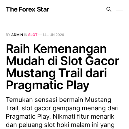
The Forex Star
BY
ADMIN
IN
SLOT
—
14 JUN 2026
Raih Kemenangan
Mudah di Slot Gacor
Mustang Trail dari
Pragmatic Play
Temukan sensasi bermain Mustang
Trail, slot gacor gampang menang dari
Pragmatic Play. Nikmati fitur menarik
dan peluang slot hoki malam ini yang