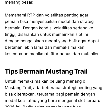
menang besar.
Memahami RTP dan volatilitas penting agar
pemain bisa menyesuaikan modal dan strategi
bermain. Dengan kondisi volatilitas sedang ke
tinggi, disarankan untuk memainkan slot ini
dengan pengelolaan modal yang baik agar dapat
bertahan lebih lama dan memaksimalkan
kesempatan menikmati fitur bonus dan multiplier.
Tips Bermain Mustang Trail
Untuk memaksimalkan peluang menang di
Mustang Trail, ada beberapa strategi penting yang
bisa diterapkan, terutama bagi pemain dengan
modal kecil atau yang baru mengenal slot terbaru