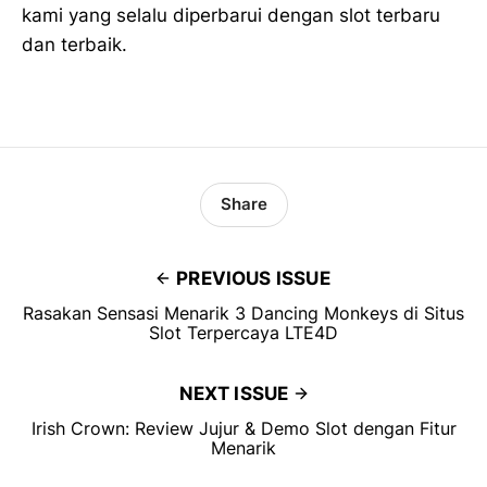
kami yang selalu diperbarui dengan slot terbaru
dan terbaik.
Share
PREVIOUS ISSUE
Rasakan Sensasi Menarik 3 Dancing Monkeys di Situs
Slot Terpercaya LTE4D
NEXT ISSUE
Irish Crown: Review Jujur & Demo Slot dengan Fitur
Menarik