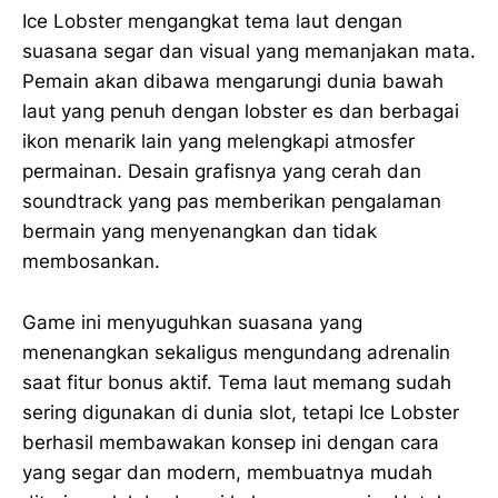
Ice Lobster mengangkat tema laut dengan
suasana segar dan visual yang memanjakan mata.
Pemain akan dibawa mengarungi dunia bawah
laut yang penuh dengan lobster es dan berbagai
ikon menarik lain yang melengkapi atmosfer
permainan. Desain grafisnya yang cerah dan
soundtrack yang pas memberikan pengalaman
bermain yang menyenangkan dan tidak
membosankan.
Game ini menyuguhkan suasana yang
menenangkan sekaligus mengundang adrenalin
saat fitur bonus aktif. Tema laut memang sudah
sering digunakan di dunia slot, tetapi Ice Lobster
berhasil membawakan konsep ini dengan cara
yang segar dan modern, membuatnya mudah