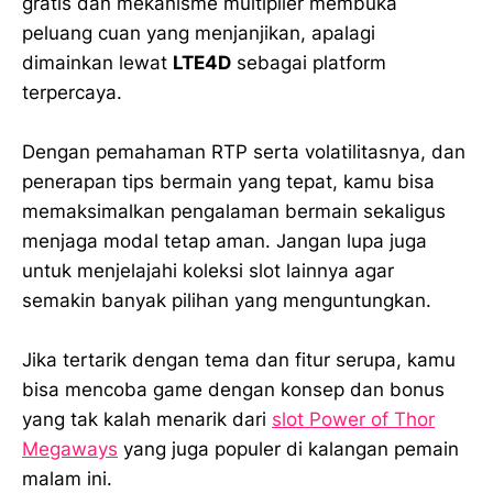
gratis dan mekanisme multiplier membuka
peluang cuan yang menjanjikan, apalagi
dimainkan lewat
LTE4D
sebagai platform
terpercaya.
Dengan pemahaman RTP serta volatilitasnya, dan
penerapan tips bermain yang tepat, kamu bisa
memaksimalkan pengalaman bermain sekaligus
menjaga modal tetap aman. Jangan lupa juga
untuk menjelajahi koleksi slot lainnya agar
semakin banyak pilihan yang menguntungkan.
Jika tertarik dengan tema dan fitur serupa, kamu
bisa mencoba game dengan konsep dan bonus
yang tak kalah menarik dari
slot Power of Thor
Megaways
yang juga populer di kalangan pemain
malam ini.