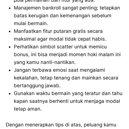
pola permainan dan fitur yang ada.
Manajemen bankroll sangat penting; tetapkan
batas kerugian dan kemenangan sebelum
mulai bermain.
Manfaatkan fitur putaran gratis secara
maksimal agar modal tidak cepat habis.
Perhatikan simbol scatter untuk memicu
bonus, ini bisa menjadi momen hoki malam ini
yang kamu nanti-nantikan.
Jangan terbawa emosi saat mengalami
kekalahan, tetap tenang dan mainkan secara
bertanggung jawab.
Gunakan waktu bermain yang teratur dan tahu
kapan saatnya berhenti untuk menjaga modal
tetap aman.
Dengan menerapkan tips di atas, peluang kamu