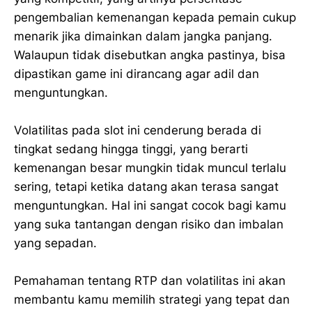
pengembalian kemenangan kepada pemain cukup
menarik jika dimainkan dalam jangka panjang.
Walaupun tidak disebutkan angka pastinya, bisa
dipastikan game ini dirancang agar adil dan
menguntungkan.
Volatilitas pada slot ini cenderung berada di
tingkat sedang hingga tinggi, yang berarti
kemenangan besar mungkin tidak muncul terlalu
sering, tetapi ketika datang akan terasa sangat
menguntungkan. Hal ini sangat cocok bagi kamu
yang suka tantangan dengan risiko dan imbalan
yang sepadan.
Pemahaman tentang RTP dan volatilitas ini akan
membantu kamu memilih strategi yang tepat dan