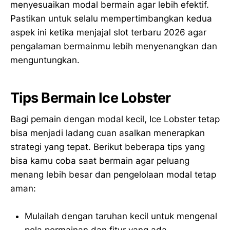
menyesuaikan modal bermain agar lebih efektif.
Pastikan untuk selalu mempertimbangkan kedua
aspek ini ketika menjajal slot terbaru 2026 agar
pengalaman bermainmu lebih menyenangkan dan
menguntungkan.
Tips Bermain Ice Lobster
Bagi pemain dengan modal kecil, Ice Lobster tetap
bisa menjadi ladang cuan asalkan menerapkan
strategi yang tepat. Berikut beberapa tips yang
bisa kamu coba saat bermain agar peluang
menang lebih besar dan pengelolaan modal tetap
aman:
Mulailah dengan taruhan kecil untuk mengenal