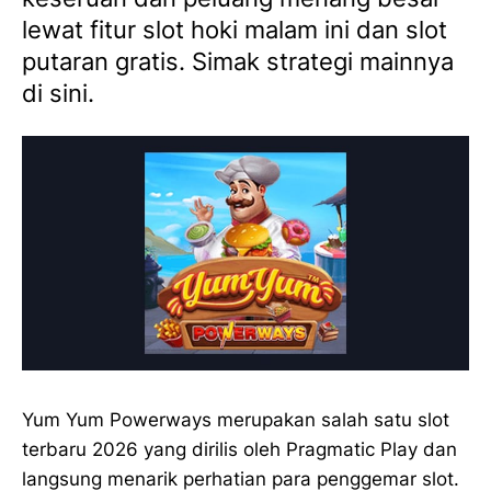
lewat fitur slot hoki malam ini dan slot
putaran gratis. Simak strategi mainnya
di sini.
Yum Yum Powerways merupakan salah satu slot
terbaru 2026 yang dirilis oleh Pragmatic Play dan
langsung menarik perhatian para penggemar slot.