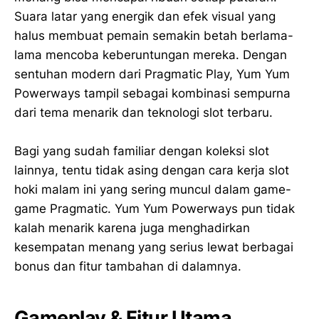
Suara latar yang energik dan efek visual yang
halus membuat pemain semakin betah berlama-
lama mencoba keberuntungan mereka. Dengan
sentuhan modern dari Pragmatic Play, Yum Yum
Powerways tampil sebagai kombinasi sempurna
dari tema menarik dan teknologi slot terbaru.
Bagi yang sudah familiar dengan koleksi slot
lainnya, tentu tidak asing dengan cara kerja slot
hoki malam ini yang sering muncul dalam game-
game Pragmatic. Yum Yum Powerways pun tidak
kalah menarik karena juga menghadirkan
kesempatan menang yang serius lewat berbagai
bonus dan fitur tambahan di dalamnya.
Gameplay & Fitur Utama