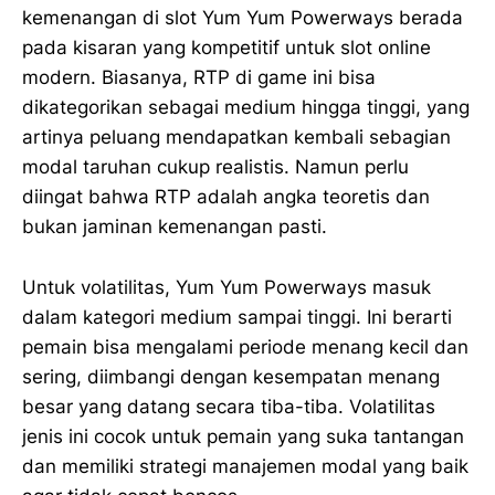
kemenangan di slot Yum Yum Powerways berada
pada kisaran yang kompetitif untuk slot online
modern. Biasanya, RTP di game ini bisa
dikategorikan sebagai medium hingga tinggi, yang
artinya peluang mendapatkan kembali sebagian
modal taruhan cukup realistis. Namun perlu
diingat bahwa RTP adalah angka teoretis dan
bukan jaminan kemenangan pasti.
Untuk volatilitas, Yum Yum Powerways masuk
dalam kategori medium sampai tinggi. Ini berarti
pemain bisa mengalami periode menang kecil dan
sering, diimbangi dengan kesempatan menang
besar yang datang secara tiba-tiba. Volatilitas
jenis ini cocok untuk pemain yang suka tantangan
dan memiliki strategi manajemen modal yang baik