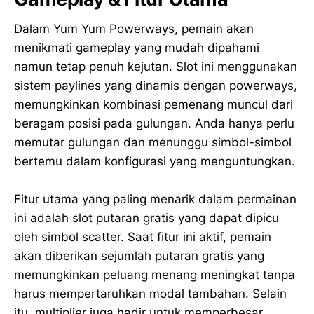
Dalam Yum Yum Powerways, pemain akan
menikmati gameplay yang mudah dipahami
namun tetap penuh kejutan. Slot ini menggunakan
sistem paylines yang dinamis dengan powerways,
memungkinkan kombinasi pemenang muncul dari
beragam posisi pada gulungan. Anda hanya perlu
memutar gulungan dan menunggu simbol-simbol
bertemu dalam konfigurasi yang menguntungkan.
Fitur utama yang paling menarik dalam permainan
ini adalah slot putaran gratis yang dapat dipicu
oleh simbol scatter. Saat fitur ini aktif, pemain
akan diberikan sejumlah putaran gratis yang
memungkinkan peluang menang meningkat tanpa
harus mempertaruhkan modal tambahan. Selain
itu, multiplier juga hadir untuk memperbesar