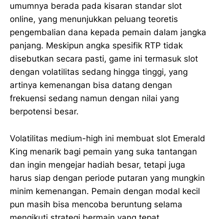
umumnya berada pada kisaran standar slot
online, yang menunjukkan peluang teoretis
pengembalian dana kepada pemain dalam jangka
panjang. Meskipun angka spesifik RTP tidak
disebutkan secara pasti, game ini termasuk slot
dengan volatilitas sedang hingga tinggi, yang
artinya kemenangan bisa datang dengan
frekuensi sedang namun dengan nilai yang
berpotensi besar.
Volatilitas medium-high ini membuat slot Emerald
King menarik bagi pemain yang suka tantangan
dan ingin mengejar hadiah besar, tetapi juga
harus siap dengan periode putaran yang mungkin
minim kemenangan. Pemain dengan modal kecil
pun masih bisa mencoba beruntung selama
mengikuti strategi bermain yang tepat.