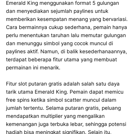
Emerald King menggunakan format 5 gulungan
dan menyediakan sejumlah paylines untuk
memberikan kesempatan menang yang bervariasi.
Cara bermainnya cukup sederhana, pemain hanya
perlu menentukan taruhan lalu memutar gulungan
dan menunggu simbol yang cocok muncul di
paylines aktif. Namun, di balik kesederhanaannya,
terdapat beberapa fitur utama yang membuat
permainan ini menarik.
Fitur slot putaran gratis adalah salah satu daya
tarik utama Emerald King. Pemain dapat memicu
free spins ketika simbol scatter muncul dalam
jumlah tertentu. Selama putaran gratis, peluang
mendapatkan multiplier yang mengalikan
kemenangan juga terbuka lebar, sehingga potensi
hadiah bisa meningkat signifikan. Selain itu,