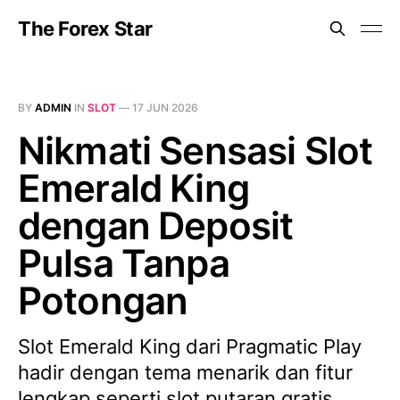
The Forex Star
BY
ADMIN
IN
SLOT
—
17 JUN 2026
Nikmati Sensasi Slot
Emerald King
dengan Deposit
Pulsa Tanpa
Potongan
Slot Emerald King dari Pragmatic Play
hadir dengan tema menarik dan fitur
lengkap seperti slot putaran gratis.