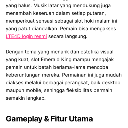
yang halus. Musik latar yang mendukung juga
menambah keseruan dalam setiap putaran,
memperkuat sensasi sebagai slot hoki malam ini
yang patut diandalkan. Pemain bisa mengakses
LTE4D login resmi
secara langsung.
Dengan tema yang menarik dan estetika visual
yang kuat, slot Emerald King mampu mengajak
pemain untuk betah berlama-lama mencoba
keberuntungan mereka. Permainan ini juga mudah
diakses melalui berbagai perangkat, baik desktop
maupun mobile, sehingga fleksibilitas bermain
semakin lengkap.
Gameplay & Fitur Utama