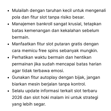
Mulailah dengan taruhan kecil untuk mengenali
pola dan fitur slot tanpa risiko besar.
Manajemen bankroll sangat krusial, tetapkan
batas kemenangan dan kekalahan sebelum
bermain.
Manfaatkan fitur slot putaran gratis dengan
cara memicu free spins sebanyak mungkin.
Perhatikan waktu bermain dan hentikan
permainan jika sudah mencapai batas harian
agar tidak terbawa emosi.
Gunakan fitur autoplay dengan bijak, jangan
biarkan mesin berjalan tanpa kontrol.
Selalu update informasi terkait slot terbaru
2026 dan slot hoki malam ini untuk strategi
yang lebih segar.