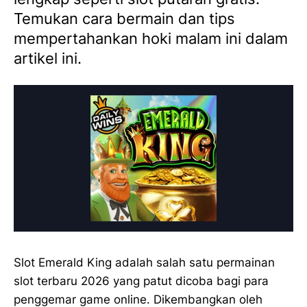
Temukan cara bermain dan tips
mempertahankan hoki malam ini dalam
artikel ini.
Slot Emerald King adalah salah satu permainan
slot terbaru 2026 yang patut dicoba bagi para
penggemar game online. Dikembangkan oleh