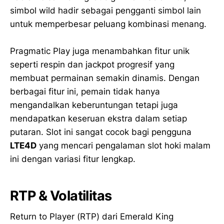
simbol wild hadir sebagai pengganti simbol lain
untuk memperbesar peluang kombinasi menang.
Pragmatic Play juga menambahkan fitur unik
seperti respin dan jackpot progresif yang
membuat permainan semakin dinamis. Dengan
berbagai fitur ini, pemain tidak hanya
mengandalkan keberuntungan tetapi juga
mendapatkan keseruan ekstra dalam setiap
putaran. Slot ini sangat cocok bagi pengguna
LTE4D
yang mencari pengalaman slot hoki malam
ini dengan variasi fitur lengkap.
RTP & Volatilitas
Return to Player (RTP) dari Emerald King