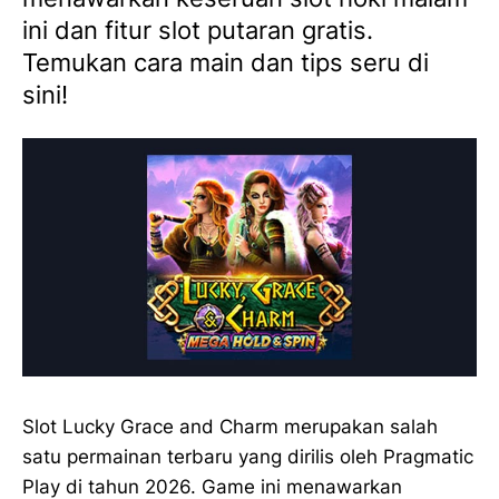
ini dan fitur slot putaran gratis.
Temukan cara main dan tips seru di
sini!
Slot Lucky Grace and Charm merupakan salah
satu permainan terbaru yang dirilis oleh Pragmatic
Play di tahun 2026. Game ini menawarkan