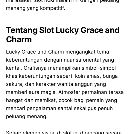
merasakan slot hoki malam ini dengan peluang
menang yang kompetitif.
Tentang Slot Lucky Grace and
Charm
Lucky Grace and Charm mengangkat tema
keberuntungan dengan nuansa oriental yang
kental. Grafisnya menampilkan simbol-simbol
khas keberuntungan seperti koin emas, bunga
sakura, dan karakter wanita anggun yang
memberi aura magis. Atmosfer permainan terasa
hangat dan memikat, cocok bagi pemain yang
mencari pengalaman santai sekaligus penuh
peluang menang.
Setiap elemen visual di slot ini dirancang secara