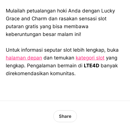
Mulailah petualangan hoki Anda dengan Lucky
Grace and Charm dan rasakan sensasi slot
putaran gratis yang bisa membawa
keberuntungan besar malam ini!
Untuk informasi seputar slot lebih lengkap, buka
halaman depan
dan temukan
kategori slot
yang
lengkap. Pengalaman bermain di
LTE4D
banyak
direkomendasikan komunitas.
Share