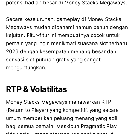
potensi hadiah besar di Money Stacks Megaways.
Secara keseluruhan, gameplay di Money Stacks
Megaways mudah dipahami namun penuh dengan
kejutan. Fitur-fitur ini membuatnya cocok untuk
pemain yang ingin menikmati suasana slot terbaru
2026 dengan kesempatan menang besar dan
sensasi slot putaran gratis yang sangat
menguntungkan.
RTP & Volatilitas
Money Stacks Megaways menawarkan RTP
(Return to Player) yang kompetitif, yang secara
umum memberikan peluang menang yang adil
bagi semua pemain. Meskipun Pragmatic Play