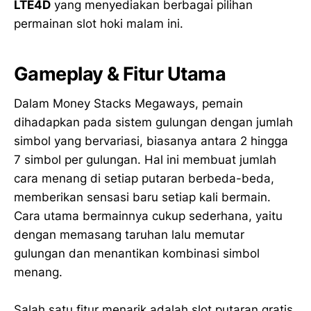
LTE4D
yang menyediakan berbagai pilihan
permainan slot hoki malam ini.
Gameplay & Fitur Utama
Dalam Money Stacks Megaways, pemain
dihadapkan pada sistem gulungan dengan jumlah
simbol yang bervariasi, biasanya antara 2 hingga
7 simbol per gulungan. Hal ini membuat jumlah
cara menang di setiap putaran berbeda-beda,
memberikan sensasi baru setiap kali bermain.
Cara utama bermainnya cukup sederhana, yaitu
dengan memasang taruhan lalu memutar
gulungan dan menantikan kombinasi simbol
menang.
Salah satu fitur menarik adalah slot putaran gratis