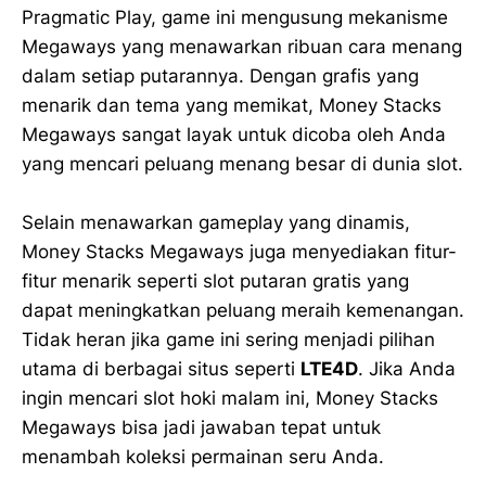
Pragmatic Play, game ini mengusung mekanisme
Megaways yang menawarkan ribuan cara menang
dalam setiap putarannya. Dengan grafis yang
menarik dan tema yang memikat, Money Stacks
Megaways sangat layak untuk dicoba oleh Anda
yang mencari peluang menang besar di dunia slot.
Selain menawarkan gameplay yang dinamis,
Money Stacks Megaways juga menyediakan fitur-
fitur menarik seperti slot putaran gratis yang
dapat meningkatkan peluang meraih kemenangan.
Tidak heran jika game ini sering menjadi pilihan
utama di berbagai situs seperti
LTE4D
. Jika Anda
ingin mencari slot hoki malam ini, Money Stacks
Megaways bisa jadi jawaban tepat untuk
menambah koleksi permainan seru Anda.