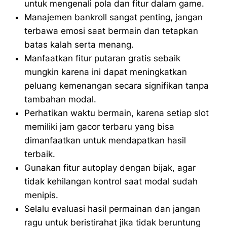
untuk mengenali pola dan fitur dalam game.
Manajemen bankroll sangat penting, jangan
terbawa emosi saat bermain dan tetapkan
batas kalah serta menang.
Manfaatkan fitur putaran gratis sebaik
mungkin karena ini dapat meningkatkan
peluang kemenangan secara signifikan tanpa
tambahan modal.
Perhatikan waktu bermain, karena setiap slot
memiliki jam gacor terbaru yang bisa
dimanfaatkan untuk mendapatkan hasil
terbaik.
Gunakan fitur autoplay dengan bijak, agar
tidak kehilangan kontrol saat modal sudah
menipis.
Selalu evaluasi hasil permainan dan jangan
ragu untuk beristirahat jika tidak beruntung