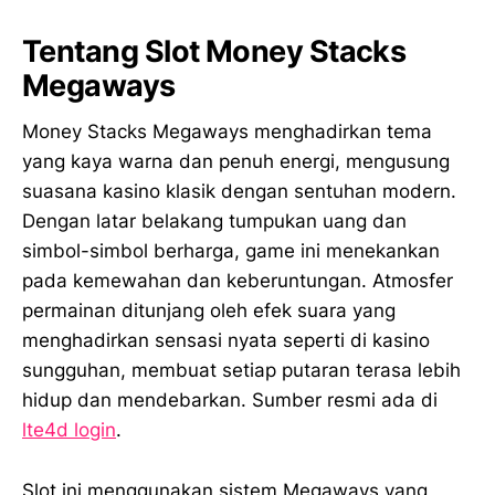
Tentang Slot Money Stacks
Megaways
Money Stacks Megaways menghadirkan tema
yang kaya warna dan penuh energi, mengusung
suasana kasino klasik dengan sentuhan modern.
Dengan latar belakang tumpukan uang dan
simbol-simbol berharga, game ini menekankan
pada kemewahan dan keberuntungan. Atmosfer
permainan ditunjang oleh efek suara yang
menghadirkan sensasi nyata seperti di kasino
sungguhan, membuat setiap putaran terasa lebih
hidup dan mendebarkan. Sumber resmi ada di
lte4d login
.
Slot ini menggunakan sistem Megaways yang