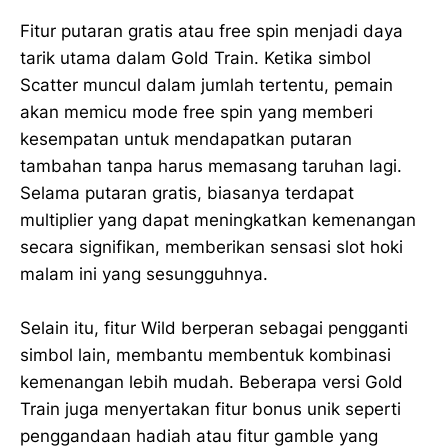
Fitur putaran gratis atau free spin menjadi daya
tarik utama dalam Gold Train. Ketika simbol
Scatter muncul dalam jumlah tertentu, pemain
akan memicu mode free spin yang memberi
kesempatan untuk mendapatkan putaran
tambahan tanpa harus memasang taruhan lagi.
Selama putaran gratis, biasanya terdapat
multiplier yang dapat meningkatkan kemenangan
secara signifikan, memberikan sensasi slot hoki
malam ini yang sesungguhnya.
Selain itu, fitur Wild berperan sebagai pengganti
simbol lain, membantu membentuk kombinasi
kemenangan lebih mudah. Beberapa versi Gold
Train juga menyertakan fitur bonus unik seperti
penggandaan hadiah atau fitur gamble yang