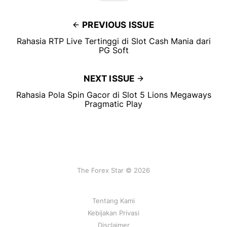
PREVIOUS ISSUE
Rahasia RTP Live Tertinggi di Slot Cash Mania dari
PG Soft
NEXT ISSUE
Rahasia Pola Spin Gacor di Slot 5 Lions Megaways
Pragmatic Play
The Forex Star © 2026
Tentang Kami
Kebijakan Privasi
Disclaimer