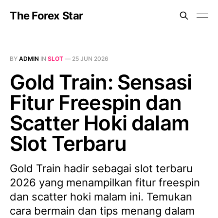
The Forex Star
BY
ADMIN
IN
SLOT
—
25 JUN 2026
Gold Train: Sensasi
Fitur Freespin dan
Scatter Hoki dalam
Slot Terbaru
Gold Train hadir sebagai slot terbaru
2026 yang menampilkan fitur freespin
dan scatter hoki malam ini. Temukan
cara bermain dan tips menang dalam