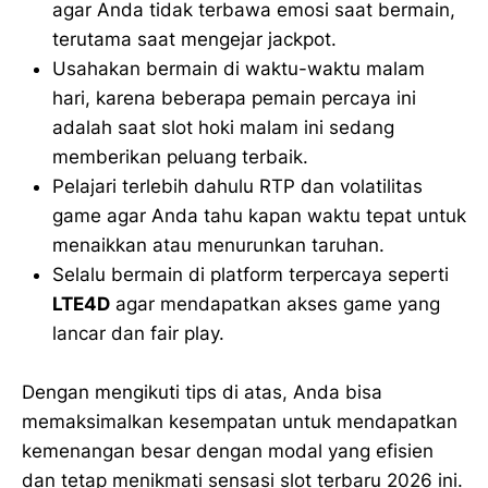
agar Anda tidak terbawa emosi saat bermain,
terutama saat mengejar jackpot.
Usahakan bermain di waktu-waktu malam
hari, karena beberapa pemain percaya ini
adalah saat slot hoki malam ini sedang
memberikan peluang terbaik.
Pelajari terlebih dahulu RTP dan volatilitas
game agar Anda tahu kapan waktu tepat untuk
menaikkan atau menurunkan taruhan.
Selalu bermain di platform terpercaya seperti
LTE4D
agar mendapatkan akses game yang
lancar dan fair play.
Dengan mengikuti tips di atas, Anda bisa
memaksimalkan kesempatan untuk mendapatkan
kemenangan besar dengan modal yang efisien
dan tetap menikmati sensasi slot terbaru 2026 ini.