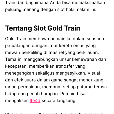
Train dan bagaimana Anda bisa memaksimalkan
peluang menang dengan slot hoki malam ini.
Tentang Slot Gold Train
Gold Train membawa pemain ke dalam suasana
petualangan dengan latar kereta emas yang
mewah berkeliling di atas rel yang berkilauan.
Tema ini menggabungkan unsur kemewahan dan
kecepatan, memberikan atmosfer yang
menegangkan sekaligus mengasyikkan. Visual
dan efek suara dalam game sangat mendukung
mood permainan, membuat setiap putaran terasa
hidup dan penuh harapan. Pemain bisa
mengakses
lte4d
secara langsung.