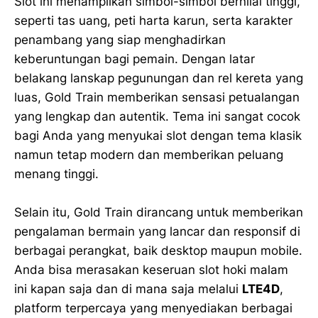
Slot ini menampilkan simbol-simbol bernilai tinggi,
seperti tas uang, peti harta karun, serta karakter
penambang yang siap menghadirkan
keberuntungan bagi pemain. Dengan latar
belakang lanskap pegunungan dan rel kereta yang
luas, Gold Train memberikan sensasi petualangan
yang lengkap dan autentik. Tema ini sangat cocok
bagi Anda yang menyukai slot dengan tema klasik
namun tetap modern dan memberikan peluang
menang tinggi.
Selain itu, Gold Train dirancang untuk memberikan
pengalaman bermain yang lancar dan responsif di
berbagai perangkat, baik desktop maupun mobile.
Anda bisa merasakan keseruan slot hoki malam
ini kapan saja dan di mana saja melalui
LTE4D
,
platform terpercaya yang menyediakan berbagai