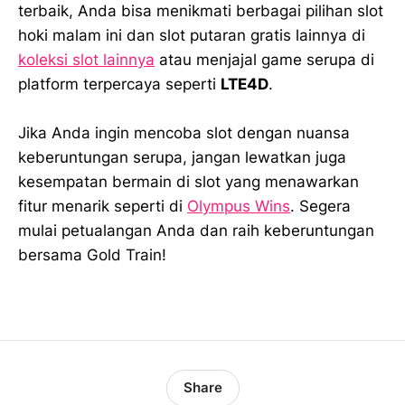
terbaik, Anda bisa menikmati berbagai pilihan slot
hoki malam ini dan slot putaran gratis lainnya di
koleksi slot lainnya
atau menjajal game serupa di
platform terpercaya seperti
LTE4D
.
Jika Anda ingin mencoba slot dengan nuansa
keberuntungan serupa, jangan lewatkan juga
kesempatan bermain di slot yang menawarkan
fitur menarik seperti di
Olympus Wins
. Segera
mulai petualangan Anda dan raih keberuntungan
bersama Gold Train!
Share