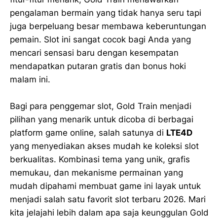
pengalaman bermain yang tidak hanya seru tapi
juga berpeluang besar membawa keberuntungan
pemain. Slot ini sangat cocok bagi Anda yang
mencari sensasi baru dengan kesempatan
mendapatkan putaran gratis dan bonus hoki
malam ini.
Bagi para penggemar slot, Gold Train menjadi
pilihan yang menarik untuk dicoba di berbagai
platform game online, salah satunya di
LTE4D
yang menyediakan akses mudah ke koleksi slot
berkualitas. Kombinasi tema yang unik, grafis
memukau, dan mekanisme permainan yang
mudah dipahami membuat game ini layak untuk
menjadi salah satu favorit slot terbaru 2026. Mari
kita jelajahi lebih dalam apa saja keunggulan Gold