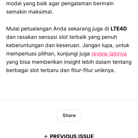
modal yang baik agar pengalaman bermain
semakin maksimal.
Mulai petualangan Anda sekarang juga di
LTE4D
dan rasakan sensasi slot terbaik yang penuh
keberuntungan dan keseruan. Jangan lupa, untuk
memperluas pilihan, kunjungi juga
review lainnya
yang bisa memberikan insight lebih dalam tentang
berbagai slot terbaru dan fitur-fitur uniknya.
Share
PREVIOUS ISSUE