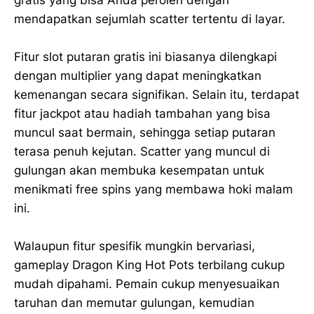
mendapatkan sejumlah scatter tertentu di layar.
Fitur slot putaran gratis ini biasanya dilengkapi
dengan multiplier yang dapat meningkatkan
kemenangan secara signifikan. Selain itu, terdapat
fitur jackpot atau hadiah tambahan yang bisa
muncul saat bermain, sehingga setiap putaran
terasa penuh kejutan. Scatter yang muncul di
gulungan akan membuka kesempatan untuk
menikmati free spins yang membawa hoki malam
ini.
Walaupun fitur spesifik mungkin bervariasi,
gameplay Dragon King Hot Pots terbilang cukup
mudah dipahami. Pemain cukup menyesuaikan
taruhan dan memutar gulungan, kemudian