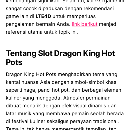
kemenangan signifikan. Selain itu, koleksi game ini
sangat cocok dipadukan dengan rekomendasi
game lain di
LTE4D
untuk memperluas
pengalaman bermain Anda.
link berikut
menjadi
referensi utama untuk topik ini.
Tentang Slot Dragon King Hot
Pots
Dragon King Hot Pots menghadirkan tema yang
kental nuansa Asia dengan simbol-simbol khas
seperti naga, panci hot pot, dan berbagai elemen
kuliner yang menggoda. Atmosfer permainan
dibuat menarik dengan efek visual dinamis dan
latar musik yang membawa pemain seolah berada
di festival kuliner sekaligus perayaan tradisional.
Tema ini tak hanya mempercantik tampilan, tapi