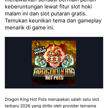
keberuntungan lewat fitur slot hoki
malam ini dan slot putaran gratis.
Temukan keunikan tema dan gameplay
menarik di game ini.
Dragon King Hot Pots merupakan salah satu slot
terbaru 2026 yang dirilis oleh provider ternama