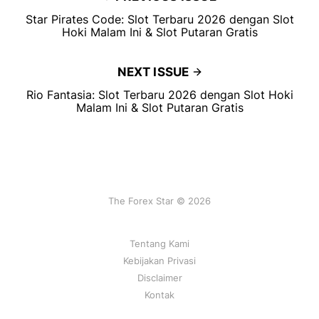
Star Pirates Code: Slot Terbaru 2026 dengan Slot
Hoki Malam Ini & Slot Putaran Gratis
NEXT ISSUE
Rio Fantasia: Slot Terbaru 2026 dengan Slot Hoki
Malam Ini & Slot Putaran Gratis
The Forex Star © 2026
Tentang Kami
Kebijakan Privasi
Disclaimer
Kontak