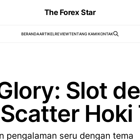
The Forex Star
BERANDA
ARTIKEL
REVIEW
TENTANG KAMI
KONTAK
Glory: Slot d
 Scatter Hoki
n pengalaman seru dengan tema