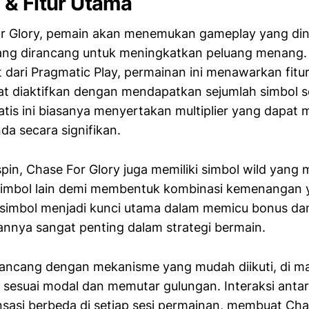
& Fitur Utama
r Glory, pemain akan menemukan gameplay yang di
yang dirancang untuk meningkatkan peluang menang.
 dari Pragmatic Play, permainan ini menawarkan fitur
at diaktifkan dengan mendapatkan sejumlah simbol sc
ratis ini biasanya menyertakan multiplier yang dapat
a secara signifikan.
eespin, Chase For Glory juga memiliki simbol wild yan
imbol lain demi membentuk kombinasi kemenangan y
simbol menjadi kunci utama dalam memicu bonus dan 
nnya sangat penting dalam strategi bermain.
irancang dengan mekanisme yang mudah diikuti, di 
sesuai modal dan memutar gulungan. Interaksi antara f
asi berbeda di setiap sesi permainan, membuat Cha