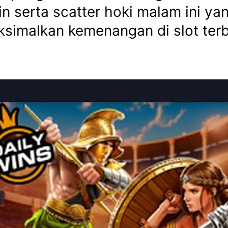
in serta scatter hoki malam ini ya
ksimalkan kemenangan di slot ter