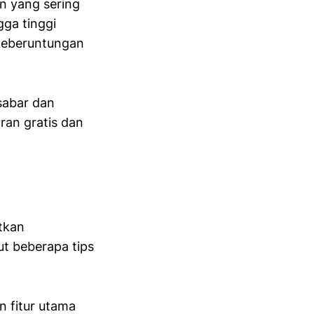
n yang sering
gga tinggi
keberuntungan
 sabar dan
ran gratis dan
tkan
t beberapa tips
n fitur utama