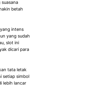
g suasana
akin betah
yang intens
pun yang sudah
 slot ini
ak dicari para
an tata letak
 setiap simbol
 lebih lancar