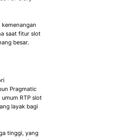
si kemenangan
saat fitur slot
nang besar.
ri
ipun Pragmatic
a umum RTP slot
ang layak bagi
ga tinggi, yang